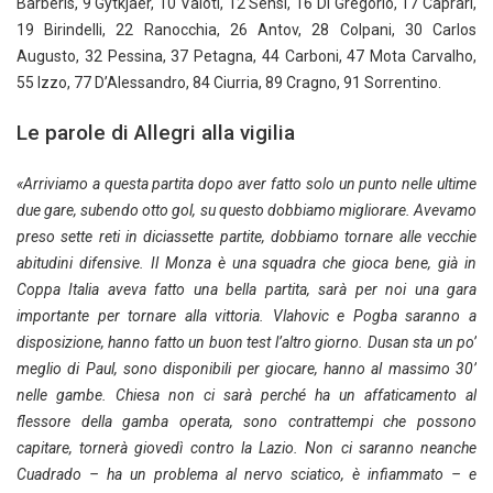
Barberis, 9 Gytkjaer, 10 Valoti, 12 Sensi, 16 Di Gregorio, 17 Caprari,
19 Birindelli, 22 Ranocchia, 26 Antov, 28 Colpani, 30 Carlos
Augusto, 32 Pessina, 37 Petagna, 44 Carboni, 47 Mota Carvalho,
55 Izzo, 77 D’Alessandro, 84 Ciurria, 89 Cragno, 91 Sorrentino.
Le parole di Allegri alla vigilia
«Arriviamo a questa partita dopo aver fatto solo un punto nelle ultime
due gare, subendo otto gol, su questo dobbiamo migliorare. Avevamo
preso sette reti in diciassette partite, dobbiamo tornare alle vecchie
abitudini difensive. Il Monza è una squadra che gioca bene, già in
Coppa Italia aveva fatto una bella partita, sarà per noi una gara
importante per tornare alla vittoria. Vlahovic e Pogba saranno a
disposizione, hanno fatto un buon test l’altro giorno. Dusan sta un po’
meglio di Paul, sono disponibili per giocare, hanno al massimo 30’
nelle gambe. Chiesa non ci sarà perché ha un affaticamento al
flessore della gamba operata, sono contrattempi che possono
capitare, tornerà giovedì contro la Lazio. Non ci saranno neanche
Cuadrado – ha un problema al nervo sciatico, è infiammato – e