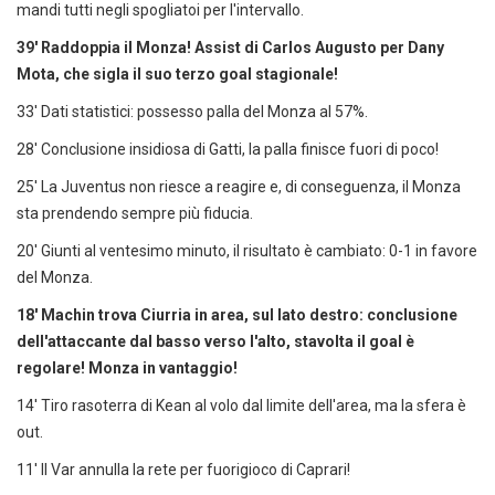
mandi tutti negli spogliatoi per l'intervallo.
39' Raddoppia il Monza! Assist di Carlos Augusto per Dany
Mota, che sigla il suo terzo goal stagionale!
33' Dati statistici: possesso palla del Monza al 57%.
28' Conclusione insidiosa di Gatti, la palla finisce fuori di poco!
25' La Juventus non riesce a reagire e, di conseguenza, il Monza
sta prendendo sempre più fiducia.
20' Giunti al ventesimo minuto, il risultato è cambiato: 0-1 in favore
del Monza.
18' Machin trova Ciurria in area, sul lato destro: conclusione
dell'attaccante
dal basso verso l'alto, stavolta il goal è
regolare! Monza in vantaggio!
14' Tiro rasoterra di Kean al volo dal limite dell'area, ma la sfera è
out.
11' Il Var annulla la rete per fuorigioco di Caprari!