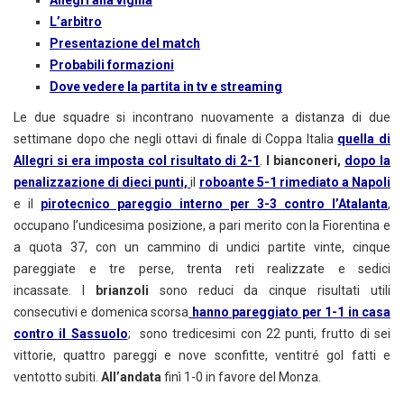
Allegri alla vigilia
L’arbitro
Presentazione del match
Probabili formazioni
Dove vedere la partita in tv e streaming
Le due squadre si incontrano nuovamente a distanza di due
settimane dopo che negli ottavi di finale di Coppa Italia
quella di
Allegri si era imposta col risultato di 2-1
.
I bianconeri,
dopo la
penalizzazione di dieci punti,
il
roboante 5-1 rimediato a Napoli
e il
pirotecnico pareggio interno per 3-3 contro l’Atalanta
,
occupano l’undicesima posizione, a pari merito con la Fiorentina e
a quota 37, con un cammino di undici partite vinte, cinque
pareggiate e tre perse, trenta reti realizzate e sedici
incassate. I
brianzoli
sono reduci da cinque risultati utili
consecutivi e domenica scorsa
hanno pareggiato per 1-1 in casa
contro il Sassuolo
; sono tredicesimi con 22 punti, frutto di sei
vittorie, quattro pareggi e nove sconfitte, ventitré gol fatti e
ventotto subiti.
All’andata
finì 1-0 in favore del Monza.