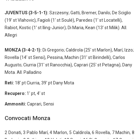
JUVENTUS (3-5-1-1):
Szczesny; Gatti, Bremer, Danilo; De Sciglio
(19' st Vlahovic), Fagioli (1' st Soulé), Paredes (1' st Locatelli),
Rabiot, Kostic (1' st Iling-Junior); Di Maria, Kean (13' st Milik). All.
Allegri
MONZA (3-4-2-1):
Di Gregorio; Caldirola (25' st Marlon), Marí, Izzo;
Rovella (14' st Sensi), Pessina, Machin (31' st Birindelli), Carlos
Augusto; Ciurria (31' st Ranocchia), Caprari (25' st Petagna); Dany
Mota. All. Palladino
Reti:
18' pt Ciurria, 39' pt Dany Mota
Recupero:
1' pt, 4' st
Ammoniti:
Caprari, Sensi
Convocati Monza
2 Donati, 3 Pablo Marí, 4 Marlon, 5 Caldirola, 6 Rovella, 7 Machin, 8