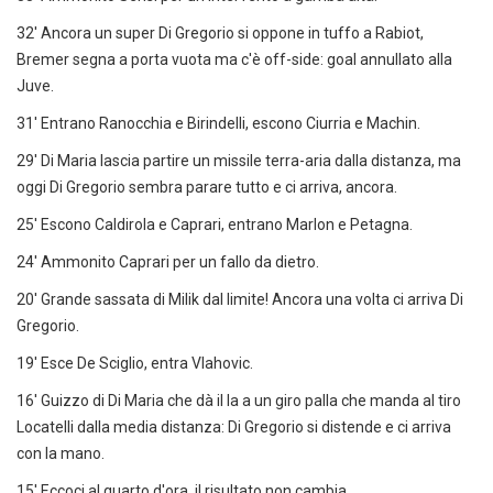
32' Ancora un super Di Gregorio si oppone in tuffo a Rabiot,
Bremer segna a porta vuota ma c'è off-side: goal annullato alla
Juve.
31' Entrano Ranocchia e Birindelli, escono Ciurria e Machin.
29' Di Maria lascia partire un missile terra-aria dalla distanza, ma
oggi Di Gregorio sembra parare tutto e ci arriva, ancora.
25' Escono Caldirola e Caprari, entrano Marlon e Petagna.
24' Ammonito Caprari per un fallo da dietro.
20' Grande sassata di Milik dal limite! Ancora una volta ci arriva Di
Gregorio.
19' Esce De Sciglio, entra Vlahovic.
16' Guizzo di Di Maria che dà il la a un giro palla che manda al tiro
Locatelli dalla media distanza: Di Gregorio si distende e ci arriva
con la mano.
15' Eccoci al quarto d'ora, il risultato non cambia.