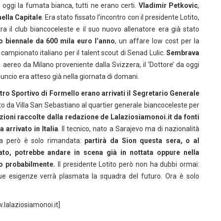
oggi la fumata bianca, tutti ne erano certi.
Vladimir Petkovic
,
nella Capitale
. Era stato fissato l’incontro con il presidente Lotito,
a il club biancoceleste e il suo nuovo allenatore era già stato
o biennale da 600 mila euro l’anno
, un affare low cost per la
el campionato italiano per il talent scout di Senad Lulic.
Sembrava
in aereo da Milano proveniente dalla Svizzera, il ‘Dottore’ da oggi
nuncio era atteso già nella giornata di domani.
tro Sportivo di Formello erano arrivati il Segretario Generale
ato da Villa San Sebastiano al quartier generale biancoceleste per
ioni raccolte dalla redazione de Lalaziosiamonoi.it da fonti
 arrivato in Italia
. Il tecnico, nato a Sarajevo ma di nazionalità
za però è solo rimandata:
partirà da Sion questa sera, o al
tato, potrebbe andare in scena già in nottata oppure nella
no probabilmente.
Il presidente Lotito però non ha dubbi ormai:
 sue esigenze verrà plasmata la squadra del futuro. Ora è solo
.lalaziosiamonoi.it]