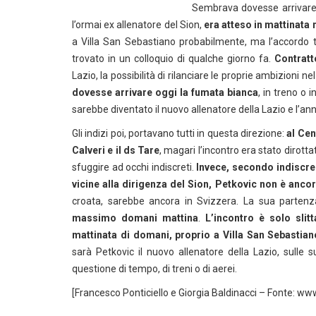
Sembrava dovesse arrivare 
l’ormai ex allenatore del Sion,
era atteso in mattinata 
a Villa San Sebastiano probabilmente, ma l’accordo tr
trovato in un colloquio di qualche giorno fa.
Contratt
Lazio, la possibilità di rilanciare le proprie ambizioni n
dovesse arrivare oggi la fumata bianca
, in treno o 
sarebbe diventato il nuovo allenatore della Lazio e l’an
Gli indizi poi, portavano tutti in questa direzione:
al Cen
Calveri e il ds Tare
, magari l’incontro era stato dirott
sfuggire ad occhi indiscreti.
Invece, secondo indiscrez
vicine alla dirigenza del Sion, Petkovic non è ancora
croata, sarebbe ancora in Svizzera. La sua parten
massimo domani mattina
.
L’incontro è solo slit
mattinata di domani, proprio a Villa San Sebastia
sarà Petkovic il nuovo allenatore della Lazio, sulle
questione di tempo, di treni o di aerei.
[Francesco Ponticiello e Giorgia Baldinacci – Fonte: www