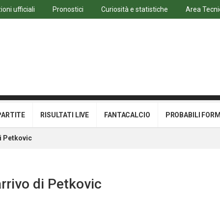
oni ufficiali
Pronostici
Curiosità e statistiche
Area Tecni
PARTITE
RISULTATI LIVE
FANTACALCIO
PROBABILI FOR
di Petkovic
arrivo di Petkovic