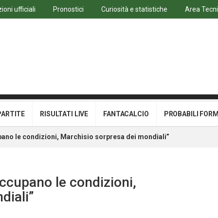
oni ufficiali
Pronostici
Curiosità e statistiche
Area Tecn
PARTITE
RISULTATI LIVE
FANTACALCIO
PROBABILI FOR
pano le condizioni, Marchisio sorpresa dei mondiali”
occupano le condizioni,
diali”