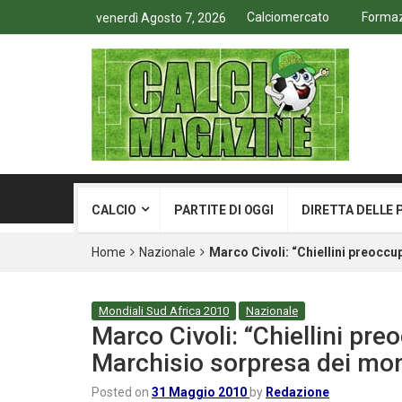
Calciomercato
Formazi
venerdì Agosto 7, 2026
CALCIO
PARTITE DI OGGI
DIRETTA DELLE 
Home
Nazionale
Marco Civoli: “Chiellini preoccu
Mondiali Sud Africa 2010
Nazionale
Marco Civoli: “Chiellini pre
Marchisio sorpresa dei mon
Posted on
31 Maggio 2010
by
Redazione