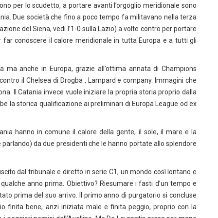
no per lo scudetto, a portare avanti l’orgoglio meridionale sono
atania. Due società che fino a poco tempo fa militavano nella terza
azione del Siena, vedi l’1-0 sulla Lazio) a volte contro per portare
r far conoscere il calore meridionale in tutta Europa e a tutti gli
lia ma anche in Europa, grazie all’ottima annata di Champions
nale contro il Chelsea di Drogba , Lampard e company. Immagini che
a. Il Catania invece vuole iniziare la propria storia proprio dalla
be la storica qualificazione ai preliminari di Europa League od ex
ania hanno in comune il calore della gente, il sole, il mare e la
e parlando) da due presidenti che le hanno portate allo splendore
scito dal tribunale e diretto in serie C1, un mondo così lontano e
 a qualche anno prima. Obiettivo? Riesumare i fasti d’un tempo e
ttato prima del suo arrivo. Il primo anno di purgatorio si concluse
finita bene, anzi iniziata male e finita peggio, proprio con la