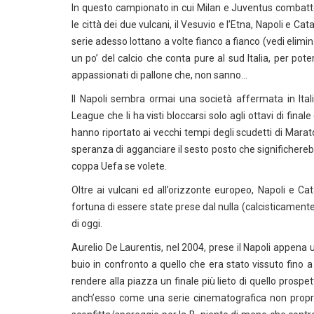
In questo campionato in cui Milan e Juventus combatto
le città dei due vulcani, il Vesuvio e l’Etna, Napoli e C
serie adesso lottano a volte fianco a fianco (vedi elimin
un po’ del calcio che conta pure al sud Italia, per pote
appassionati di pallone che, non sanno…
Il Napoli sembra ormai una società affermata in Ita
League che li ha visti bloccarsi solo agli ottavi di fi
hanno riportato ai vecchi tempi degli scudetti di Maraton
speranza di agganciare il sesto posto che significhereb
coppa Uefa se volete.
Oltre ai vulcani ed all’orizzonte europeo, Napoli e Cat
fortuna di essere state prese dal nulla (calcisticament
di oggi.
Aurelio De Laurentis, nel 2004, prese il Napoli appena u
buio in confronto a quello che era stato vissuto fino
rendere alla piazza un finale più lieto di quello prospe
anch’esso come una serie cinematografica non proprio 