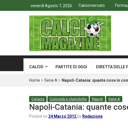
Calciomercato
Formazi
venerdì Agosto 7, 2026
CALCIO
PARTITE DI OGGI
DIRETTA DELLE 
Home
Serie A
Napoli-Catania: quante cose in co
Catania
Curiosità e statistiche
Napoli
Serie A
Napoli-Catania: quante co
Posted on
24 Marzo 2012
by
Redazione