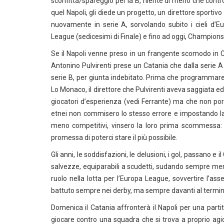
sconfitta/spareggio per la B, niente di meno che contr
quel Napoli, gli diede un progetto, un direttore sporti
nuovamente in serie A, sorvolando subito i cieli d’E
League (sedicesimi di Finale) e fino ad oggi, Champion
Se il Napoli venne preso in un frangente scomodo in
Antonino Pulvirenti prese un Catania che dalla serie 
serie B, per giunta indebitato. Prima che programmare 
Lo Monaco, il direttore che Pulvirenti aveva saggiata e
giocatori d’esperienza (vedi Ferrante) ma che non port
etnei non commisero lo stesso errore e impostando la 
meno competitivi, vinsero la loro prima scommessa: 
promessa di poterci stare il più possibile.
Gli anni, le soddisfazioni, le delusioni, i gol, passano 
salvezze, equiparabili a scudetti, sudando sempre men
ruolo nella lotta per l’Europa League, sovvertire l’ass
battuto sempre nei derby, ma sempre davanti al termi
Domenica il Catania affronterà il Napoli per una part
giocare contro una squadra che si trova a proprio agi