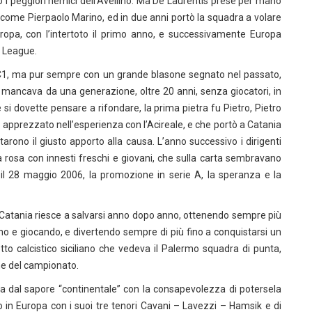
o i peggiori nemici dell’Avellino. Ma De Laurentis prese per mano
vo come Pierpaolo Marino, ed in due anni portò la squadra a volare
uropa, con l’intertoto il primo anno, e successivamente Europa
s League.
 C1, ma pur sempre con un grande blasone segnato nel passato,
A mancava da una generazione, oltre 20 anni, senza giocatori, in
si dovette pensare a rifondare, la prima pietra fu Pietro, Pietro
d apprezzato nell’esperienza con l’Acireale, e che portò a Catania
arono il giusto apporto alla causa. L’anno successivo i dirigenti
rosa con innesti freschi e giovani, che sulla carta sembravano
il 28 maggio 2006, la promozione in serie A, la speranza e la
e il Catania riesce a salvarsi anno dopo anno, ottenendo sempre più
o e giocando, e divertendo sempre di più fino a conquistarsi un
etto calcistico siciliano che vedeva il Palermo squadra di punta,
ne del campionato.
ita dal sapore “continentale” con la consapevolezza di potersela
o in Europa con i suoi tre tenori Cavani – Lavezzi – Hamsik e di