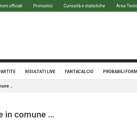
oni ufficiali
Pronostici
Curiosità e statistiche
Area Tecn
PARTITE
RISULTATI LIVE
FANTACALCIO
PROBABILI FOR
mune …
se in comune …