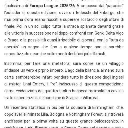
finalissima di
Europa League 2025/26
. A un passo dal “paradiso”
l’outsider di questa edizione, ovvero i tedeschi del Friburgo, che
mai prima d’ora erano riusciti a superare l’ostacolo degli ottavi di
finale. Poi in un sol colpo tutta la strada spianata davanti grazie
alle vittorie in successione nei doppi confronti con Genk, Celta Vigo
e Braga e la possibilità quasi irripetibile di giocarsi con la “tuta da
operaio” un sogno che fino a qualche tempo non si sarebbe
concretizzato neanche nelle menti dei tifosi più ottimisti.
Insomma, per fare una metafora, sarà come se un villaggio
sfidasse un vero e prprio impero. L’ago della bilancia, almeno sulla
carta, sembrerebbe infatti pendere tutto in direzione degli inglesi
di mister Unai Emery, il “re” indiscusso di questa competizione
come evidenziato dai quattro titoli in bacheca racimolati a cavallo
tra le esperienze sulle panchine di Siviglia e Villarreal.
Un incentivo statistico in più per la squadra di Birmingham che,
dopo aver eliminato Lilla, Bologna e Nottingham Forest, si ritroverà
anch’essa per la prima volta su questo grande palcoscenico. In
realtà non il più illustre, vista la Coppa Campioni portata a casa