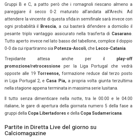
Gruppi B e C, a patto però che i romagnoli riescano almeno a
pareggiare il secco 0-2 maturato all’andata all’Arechi. Ad
attendere la vincente di questa sfida in semifinale sarà invece con
ogni probabilità il
Brescia
, a cui basterà difendere a domicilio il
pesante triplo vantaggio assicurato nella trasferta di
Casarano
.
Tutto aperto invece nel lato basso del tabellone, complice il doppio
0-0 da cui ripartiranno sia
Potenza-Ascoli
, che
Lecco-Catania
.
Trepidante attesa anche per il
play-off
promozione/retrocessione
per la Liga Portugal che vedrà
opposte alle 19
Torreense,
formazione reduce dal terzo posto
in Liga Portugal 2, e
Casa Pia,
a propria volta giunta terzultima
nella stagione appena terminata in massima serie lusitana.
Il tutto senza dimenticare nella notte, tra le 00.00 e le 04.00
italiane, le gare di apertura della giornata numero 5 della fase a
gruppi della
Copa Libertadores
e della
Copa Sudamericana
.
Partite in Diretta Live del giorno su
Calciomagazine