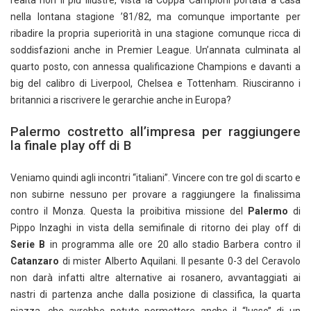
nella lontana stagione ’81/82, ma comunque importante per
ribadire la propria superiorità in una stagione comunque ricca di
soddisfazioni anche in Premier League. Un’annata culminata al
quarto posto, con annessa qualificazione Champions e davanti a
big del calibro di Liverpool, Chelsea e Tottenham. Riusciranno i
britannici a riscrivere le gerarchie anche in Europa?
Palermo costretto all’impresa per raggiungere
la finale play off di B
Veniamo quindi agli incontri “italiani”. Vincere con tre gol di scarto e
non subirne nessuno per provare a raggiungere la finalissima
contro il Monza. Questa la proibitiva missione del
Palermo
di
Pippo Inzaghi in vista della semifinale di ritorno dei play off di
Serie B
in programma alle ore 20 allo stadio Barbera contro il
Catanzaro
di mister Alberto Aquilani. Il pesante 0-3 del Ceravolo
non darà infatti altre alternative ai rosanero, avvantaggiati ai
nastri di partenza anche dalla posizione di classifica, la quarta
piazza, che avrebbe potuto permettere anche il “lusso” di un