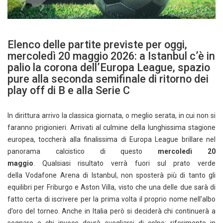
Elenco delle partite previste per oggi,
mercoledì 20 maggio 2026: a Istanbul c’è in
palio la corona dell’Europa League, spazio
pure alla seconda semifinale di ritorno dei
play off di B e alla Serie C
In dirittura arrivo la classica giornata, o meglio serata, in cui non si
faranno prigionieri. Arrivati al culmine della lunghissima stagione
europea, toccherà alla finalissima di Europa League brillare nel
panorama calcistico di questo
mercoledì 20
maggio
. Qualsiasi risultato verrà fuori sul prato verde
della Vodafone Arena di Istanbul, non sposterà più di tanto gli
equilibri per Friburgo e Aston Villa, visto che una delle due sarà di
fatto certa di iscrivere per la prima volta il proprio nome nell’albo
d’oro del torneo. Anche in Italia però si deciderà chi continuerà a
sognare e chi invece dovrà svegliarsi di colpo: riferimento in