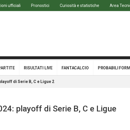
oni ufficiali
Pronostici
Curiosità e statistiche
Area Tecni
PARTITE
RISULTATI LIVE
FANTACALCIO
PROBABILI FOR
ayoff di Serie B, C e Ligue 2
24: playoff di Serie B, C e Ligue