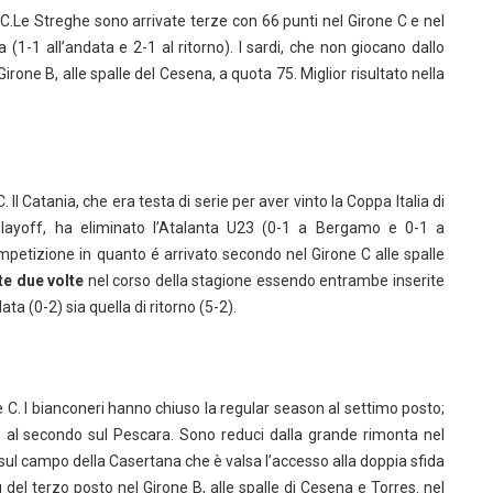
e C.Le Streghe sono arrivate terze con 66 punti nel Girone C e nel
 (1-1 all’andata e 2-1 al ritorno). I sardi, che non giocano dallo
rone B, alle spalle del Cesena, a quota 75. Miglior risultato nella
. Il Catania, che era testa di serie per aver vinto la Coppa Italia di
playoff, ha eliminato l’Atalanta U23 (0-1 a Bergamo e 0-1 a
competizione in quanto é arrivato secondo nel Girone C alle spalle
te due volte
nel corso della stagione essendo entrambe inserite
ata (0-2) sia quella di ritorno (5-2).
ie C. I bianconeri hanno chiuso la regular season al settimo posto;
, al secondo sul Pescara. Sono reduci dalla grande rimonta nel
 sul campo della Casertana che è valsa l’accesso alla doppia sfida
tù del terzo posto nel Girone B, alle spalle di Cesena e Torres. nel