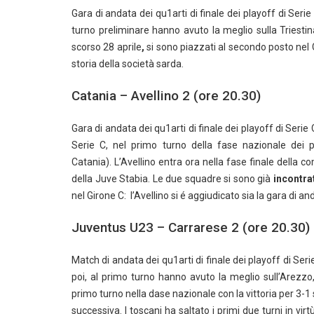
Gara di andata dei qu1arti di finale dei playoff di Seri
turno preliminare hanno avuto la meglio sulla Triestina
scorso 28 aprile
,
si sono piazzati al secondo posto nel Gi
storia della società sarda.
Catania – Avellino 2 (ore 20.30)
Gara di andata dei qu1arti di finale dei playoff di Serie C
Serie C, nel primo turno della fase nazionale dei 
Catania). L’Avellino entra ora nella fase finale della 
della Juve Stabia. Le due squadre si sono già
incontra
nel Girone C: l’Avellino si é aggiudicato sia la gara di and
Juventus U23 – Carrarese 2 (ore 20.30)
Match di andata dei qu1arti di finale dei playoff di Ser
poi, al primo turno hanno avuto la meglio sull’Arezzo
primo turno nella dase nazionale con la vittoria per 3-1
successiva. I toscani ha saltato i primi due turni in vir