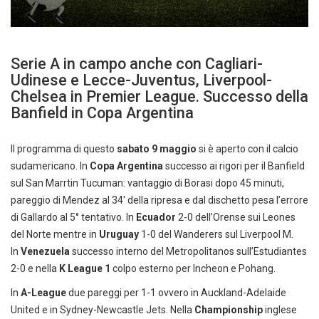
Serie A in campo anche con Cagliari-
Udinese e Lecce-Juventus, Liverpool-
Chelsea in Premier League. Successo della
Banfield in Copa Argentina
Il programma di questo
sabato 9 maggio
si è aperto con il calcio
sudamericano. In
Copa Argentina
successo ai rigori per il Banfield
sul San Marrtin Tucuman: vantaggio di Borasi dopo 45 minuti,
pareggio di Mendez al 34′ della ripresa e dal dischetto pesa l’errore
di Gallardo al 5° tentativo. In
Ecuador
2-0 dell’Orense sui Leones
del Norte mentre in
Uruguay
1-0 del Wanderers sul Liverpool M.
In
Venezuela
successo interno del Metropolitanos sull’Estudiantes
2-0 e nella
K League 1
colpo esterno per Incheon e Pohang.
In
A-League
due pareggi per 1-1 ovvero in Auckland-Adelaide
United e in Sydney-Newcastle Jets. Nella
Championship
inglese