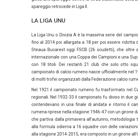
spareggio retrocede in Liga II.
LA LIGA UNU
La Liga Unu o Divizia A è la massima serie del camp
fino al 2014 poi allargata a 18 per poi essere ridotta
Steaua Bucarest oggi FSCB (26 scudetti), che oltre a
internazionale con una Coppa dei Campioni e una Sup
con 18 titoli. Dei restanti 21 club che solo otto sq
campionato di calcio rumeno nasce ufficialmente nel 19
di molti trofei organizzati dalla Federazione calcio rum
Nel 1921 il campionato rumeno fu trasformato nel Cam
regionali. Nel 1932-33 il campionato fu diviso in due gir
contendevano in una finale di andata e ritorno il 
rumena riprese nella stagione 1946-47 con un girone d
che partiva dalla primavera all’autunno, metodologia t
alla formula odierna a 16 squadre con delle variazioni 
alla stagione 2014-2015, era composto in un girone all’it