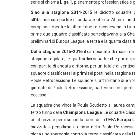
serie si chiama
Liga 1,
pienamente professionistica e ge
Sino alla stagione 2014-2015
le diciotto squadre p
all’italiana con partite di andata e ritorno. Al termine
campione, mentre le ultime due retrocedevano in Liga 
prime due squadre classificate partecipavano alla Cha
preliminari di Europa League la terza e la quarta classifi
Dalla stagione 2015-2016
il campionato di massima s
stagione regolare, le quattordici squadre che partecipa
con partite di andata e ritorno, per un totale di ventis
squadre classificatesi ai primi sei posti nella stagione
Poule Retrocessione. Le squadre si affrontano due volte
giornate di Poule Retrocessione, partendo con i punti
eccesso.
La squadra che vince la Poule Scudetto si laurea camp
terzo turno della
Champions League
. Le squadre class
per il terzo e per il secondo turno della UEFA
Europa 
piazzatesi penultima e ultima nella Poule Retrocess
gioca uno spareggio contro la terza classificata della 