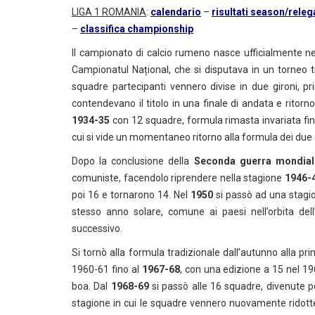
LIGA 1 ROMANIA
:
calendario
–
risultati season/releg
–
classifica championship
Il campionato di calcio rumeno nasce ufficialmente n
Campionatul Național, che si disputava in un torneo tr
squadre partecipanti vennero divise in due gironi, pri
contendevano il titolo in una finale di andata e ritor
1934-35
con 12 squadre, formula rimasta invariata fino
cui si vide un momentaneo ritorno alla formula dei due
Dopo la conclusione della
Seconda guerra mondial
comuniste, facendolo riprendere nella stagione
1946-
poi 16 e tornarono 14. Nel
1950
si passò ad una stagio
stesso anno solare, comune ai paesi nell’orbita del
successivo.
Si tornò alla formula tradizionale dall’autunno alla p
1960-61 fino al
1967-68
, con una edizione a 15 nel 196
boa. Dal
1968-69
si passò alle 16 squadre, divenute p
stagione in cui le squadre vennero nuovamente ridott