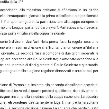
stita dalla LPF.
artecipanti alla massima divisione si sfidavano in un girone
 delle trentaquattro giornate la prima classificata era proclamata
II. Per quanto riguarda la partecipazione alle coppe europee, le
mpions League, partendo dai play-off. Partecipavano, invece, ai
cata, più la vincitrice della coppa nazionale.
erie è diviso in
due fasi
. Nella prima fase, la regular season o
no alla massima divisione si affrontano in un girone all’italiana
ei giornate. La seconda fase si compone di due gironi separati: le
 regolare accedono alla Poule Scudetto; le altre otto accedono alla
, per un totale di dieci giornate di Poule Scudetto e quattordici
 guadagnati nella stagione regolare dimezzati e arrotondati per
ione di Romania e, insieme alla seconda classificata accede al
ificate al terzo ed al quarto posto si qualificano, rispettivamente,
League
, insieme alla vincitrice della coppa nazionale. Le squadre
ione
retrocedono
direttamente in Liga II, mentre la terzultima
Liga II, la seconda divisione rumena. La squadra che perde questo