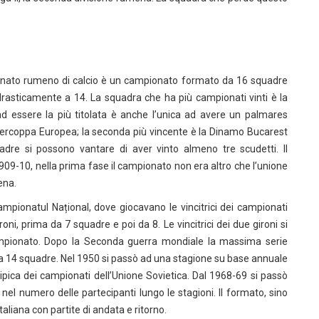
ionato rumeno di calcio è un campionato formato da 16 squadre
 drasticamente a 14. La squadra che ha più campionati vinti è la
d essere la più titolata è anche l’unica ad avere un palmares
ercoppa Europea; la seconda più vincente è la Dinamo Bucarest
uadre si possono vantare di aver vinto almeno tre scudetti. Il
09-10, nella prima fase il campionato non era altro che l’unione
ena.
pionatul Național, dove giocavano le vincitrici dei campionati
oni, prima da 7 squadre e poi da 8. Le vincitrici dei due gironi si
campionato. Dopo la Seconda guerra mondiale la massima serie
a 14 squadre. Nel 1950 si passò ad una stagione su base annuale
ipica dei campionati dell’Unione Sovietica. Dal 1968-69 si passò
nel numero delle partecipanti lungo le stagioni. Il formato, sino
aliana con partite di andata e ritorno.