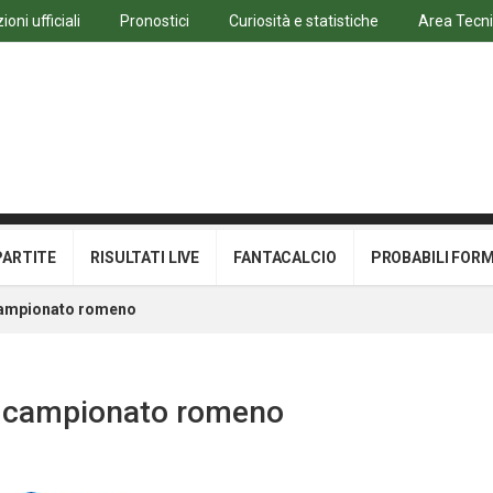
oni ufficiali
Pronostici
Curiosità e statistiche
Area Tecn
PARTITE
RISULTATI LIVE
FANTACALCIO
PROBABILI FOR
 campionato romeno
ul campionato romeno