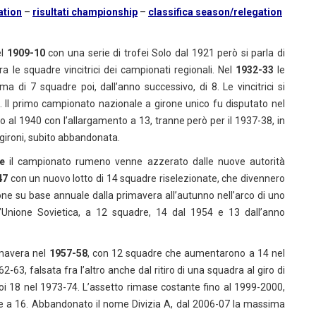
ation
–
risultati championship
–
classifica season/relegation
el
1909-10
con una serie di trofei Solo dal 1921 però si parla di
a le squadre vincitrici dei campionati regionali. Nel
1932-33
le
ma di 7 squadre poi, dall’anno successivo, di 8. Le vincitrici si
no. Il primo campionato nazionale a girone unico fu disputato nel
 al 1940 con l’allargamento a 13, tranne però per il 1937-38, in
 gironi, subito abbandonata.
e
il campionato rumeno venne azzerato dalle nuove autorità
47
con un nuovo lotto di 14 squadre riselezionate, che divennero
ne su base annuale dalla primavera all’autunno nell’arco di uno
l’Unione Sovietica, a 12 squadre, 14 dal 1954 e 13 dall’anno
rimavera nel
1957-58
, con 12 squadre che aumentarono a 14 nel
2-63, falsata fra l’altro anche dal ritiro di una squadra al giro di
oi 18 nel 1973-74. L’assetto rimase costante fino al 1999-2000,
e a 16. Abbandonato il nome Divizia A, dal 2006-07 la massima