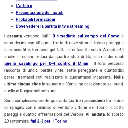
L’arbitro
Presentazione del match
Probabili formazioni
Dove vedere la partita in tv e streaming
I
granata
vengono dall’
1-0 rimediato sul campo del Como
e
sono decimi con 40 punti. frutto di nove vittorie, tredici pareggi e
dieci sconfitte, trentasei gol fatti e trentasette subiti. A quota 40
anche i friulani, reduci da quattro stop di fila, ultimo dei quali
quello casalingo per 0-4 contro il Milan
. Il loro percorso
racconta di undici partite vinte, sette pareggiate e quattordici
perse, trentasei reti realizzate e quarantasei incassate.
Nelle
ultime cinque sfide
la squadra di Vanoli ha collezionato sei punti,
quella di Runjaic soltanto uno.
Sono complessivamente quarantaquattro i
precedenti
tra le due
compagini, con il bilancio di ventuno vittorie del Torino, diciotto
pareggi e quattro affermazioni del Verona.
All’andata
, lo scorso
20 settembre,
finì 2-3 per il Torino
.