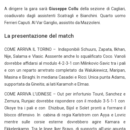
A dirigere la gara sarà
Giuseppe Collu
della sezione di Cagliari,
coadiuvato dagli assistenti Scatragli e Bianchini. Quarto uomo
Ferrieri Caputi. Al Var Gariglio, assistito da Mazzoleni.
La presentazione del match
COME ARRIVA IL TORINO – Indisponibili Schuurs, Zapata, Ilkhan,
Nije, Salama e Vlasic. Asssente anche lo squalificato Coco. Vanoli
dovrebbe affidarsi al modulo 4-2-3-1 con Milinkovic-Savic tra i pali
e con un reparto arretrato completato da Walukiewicz, Maripan,
Masina e Biraghi. In mediana Casadei e Ricci. Unica punta Adams,
supportata da Gineitis; ai lati Karamoh e Elmas.
COME ARRIVA L’UDINESE – Out per infortunio Touré, Sanchez e
Zemura, Runjaic dovrebbe rispondere con il modulo 3-5-1-1 con
Okoye tra i pali e con Ehizibue, Bijol e Solet pronti a formare il
blocco difensivo. In cabina di regia Karlstrom con Ayya e Lovric
mentre sulle corsie esterne dovrebbero agire Kamara e
Ekkelenkamp. Tra le linee Iker Bravo, di supporto all’unic apunta