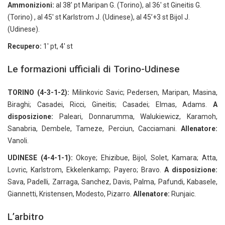
Ammonizioni:
al 38′ pt Maripan G. (Torino), al 36′ st Gineitis G.
(Torino) , al 45′ st Karlstrom J. (Udinese), al 45’+3 st Bijol J.
(Udinese).
Recupero:
1′ pt, 4′ st
Le formazioni ufficiali di Torino-Udinese
TORINO (4-3-1-2):
Milinkovic Savic; Pedersen, Maripan, Masina,
Biraghi; Casadei, Ricci, Gineitis; Casadei; Elmas, Adams.
A
disposizione:
Paleari, Donnarumma, Walukiewicz, Karamoh,
Sanabria, Dembele, Tameze, Perciun, Cacciamani.
Allenatore:
Vanoli.
UDINESE
(4-4-1-1):
Okoye; Ehizibue, Bijol, Solet, Kamara; Atta,
Lovric, Karlstrom, Ekkelenkamp; Payero; Bravo.
A disposizione:
Sava, Padelli, Zarraga, Sanchez, Davis, Palma, Pafundi, Kabasele,
Giannetti, Kristensen, Modesto, Pizarro.
Allenatore:
Runjaic.
L’arbitro