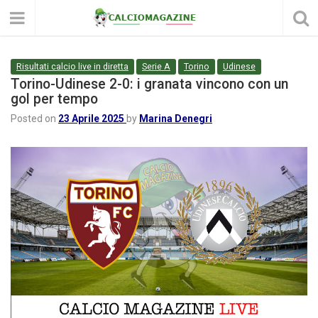
Risultati calcio live in diretta
Serie A
Torino
Udinese
Torino-Udinese 2-0: i granata vincono con un
gol per tempo
Posted on
23 Aprile 2025
by
Marina Denegri