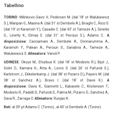
Tabellino
TORINO:
Milinkovic-Savic V., Pedersen M. (dal 18′ st Walukiewicz
S.), Maripan G., Masina A. (dal 31′ st Dembele A.), Biraghi C., Ricci S.
(dal 19′ st Karamoh Y.), Casadei C. (dal 43′ st Tameze A.), Gineitis
G., Linetty K., Elmas E. (dal 31′ st Perciun S.), Adams C..
A
disposizione:
Cacciamani A., Dembele A., Donnarumma A.,
Karamoh Y., Paleari A., Perciun S., Sanabria A., Tameze A.,
Walukiewicz S.
Allenatore:
Vanoli P..
UDINESE:
Okoye M., Ehizibue K. (dal 18′ st Modesto R.), Bijol J.,
Solet O., Kamara H., Atta A., Lovric S. (dal 26′ st Pafundi S.),
Karlstrom J., Ekkelenkamp J. (dal 38′ st Pizarro D.), Payero M. (dal
38′ st Sanchez A.), Bravo I. (dal 18′ st Davis K.).
A
disposizione:
Davis K., Giannetti L., Kabasele C., Kristensen T.,
Modesto R., Padelli D., Pafundi S., Palma M., Pizarro D., Sanchez A.,
Sava R., Zarraga O.
Allenatore:
Runjaic K..
Reti:
al 39′ pt Adams C. (Torino) , al 40′ st Dembele A. (Torino) .