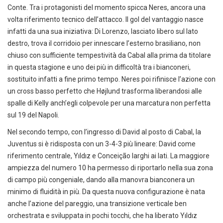
Conte. Tra i protagonisti del momento spicca Neres, ancora una
volta riferimento tecnico dell’attacco. Il gol del vantaggio nasce
infatti da una sua iniziativa: Di Lorenzo, lasciato libero sul lato
destro, trova il corridoio per innescare l’esterno brasiliano, non
chiuso con sufficiente tempestività da Cabal alla prima da titolare
in questa stagione e uno dei più in difficoltà tra i bianconeri,
sostituito infatti a fine primo tempo. Neres poi rifinisce l’azione con
un cross basso perfetto che Højlund trasforma liberandosi alle
spalle di Kelly anch’egli colpevole per una marcatura non perfetta
sul 19 del Napoli.
Nel secondo tempo, con l’ingresso di David al posto di Cabal, la
Juventus si è ridisposta con un 3-4-3 più lineare: David come
riferimento centrale, Yıldız e Conceição larghi ai lati. La maggiore
ampiezza del numero 10 ha permesso di riportarlo nella sua zona
di campo più congeniale, dando alla manovra bianconera un
minimo di fluidità in più. Da questa nuova configurazione è nata
anche l’azione del pareggio, una transizione verticale ben
orchestrata e sviluppata in pochi tocchi, che ha liberato Yıldız