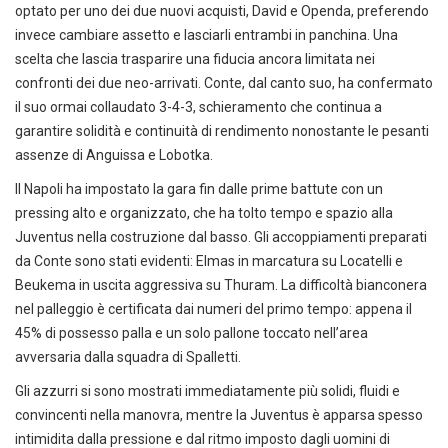
optato per uno dei due nuovi acquisti, David e Openda, preferendo
invece cambiare assetto e lasciarli entrambi in panchina. Una
scelta che lascia trasparire una fiducia ancora limitata nei
confronti dei due neo-arrivati. Conte, dal canto suo, ha confermato
il suo ormai collaudato 3-4-3, schieramento che continua a
garantire solidità e continuità di rendimento nonostante le pesanti
assenze di Anguissa e Lobotka.
Il Napoli ha impostato la gara fin dalle prime battute con un
pressing alto e organizzato, che ha tolto tempo e spazio alla
Juventus nella costruzione dal basso. Gli accoppiamenti preparati
da Conte sono stati evidenti: Elmas in marcatura su Locatelli e
Beukema in uscita aggressiva su Thuram. La difficoltà bianconera
nel palleggio è certificata dai numeri del primo tempo: appena il
45% di possesso palla e un solo pallone toccato nell’area
avversaria dalla squadra di Spalletti.
Gli azzurri si sono mostrati immediatamente più solidi, fluidi e
convincenti nella manovra, mentre la Juventus è apparsa spesso
intimidita dalla pressione e dal ritmo imposto dagli uomini di