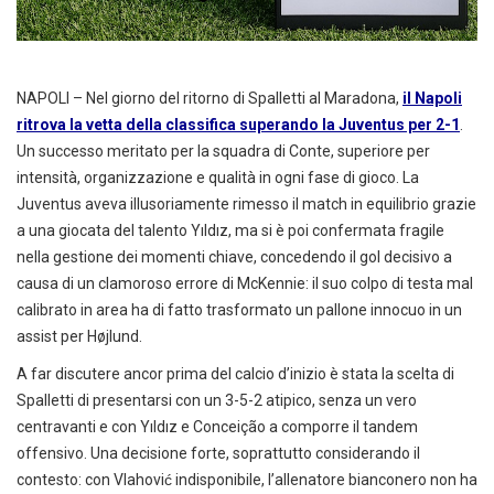
NAPOLI – Nel giorno del ritorno di Spalletti al Maradona,
il Napoli
ritrova la vetta della classifica superando la Juventus per 2-1
.
Un successo meritato per la squadra di Conte, superiore per
intensità, organizzazione e qualità in ogni fase di gioco. La
Juventus aveva illusoriamente rimesso il match in equilibrio grazie
a una giocata del talento Yıldız, ma si è poi confermata fragile
nella gestione dei momenti chiave, concedendo il gol decisivo a
causa di un clamoroso errore di McKennie: il suo colpo di testa mal
calibrato in area ha di fatto trasformato un pallone innocuo in un
assist per Højlund.
A far discutere ancor prima del calcio d’inizio è stata la scelta di
Spalletti di presentarsi con un 3-5-2 atipico, senza un vero
centravanti e con Yıldız e Conceição a comporre il tandem
offensivo. Una decisione forte, soprattutto considerando il
contesto: con Vlahović indisponibile, l’allenatore bianconero non ha