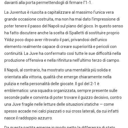
davanti alla porta permettendogli di firmare l’1-1.
La Juventus è riuscita a capitalizzare al massimo l’unica vera
grande occasione costruita, ma non ha mai dato l’impressione di
poter tenere il passo del Napoli sul piano del gioco. In questo senso
ha fatto discutere anche la scelta di Spalletti di sostituire proprio
Yıldız poco dopo aver ritrovato il pari, privandosi dell’unico
elemento realmente capace di creare superiorità e pericoli con
continuità. La Juve ha confermato così tutte le sue difficoltà nella
produzione offensiva e nella rifinitura nell’ultimo terzo di campo.
Il Napoli, al contrario, ha mostrato una mentalità più solida e
orientata alla vittoria, qualità che emerge chiaramente nella
pulizia e nella personalità delle giocate. Il gol del 2-1 è
emblematico: una squadra organizzata, sempre presente sulle
seconde palle e convinta di poter trovare il guizzo decisivo, contro
una Juve fragile nelle letture delle situazioni statiche — come
spesso accade nei calci piazzati o sui cross laterali, da cui infatti
nasce il raddoppio azzurro.
Da questa partita emerge in modo netto la differenza di stato