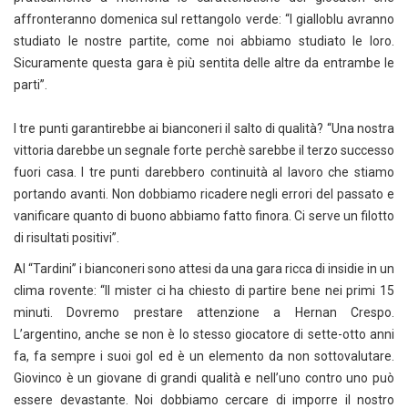
affronteranno domenica sul rettangolo verde: “I gialloblu avranno
studiato le nostre partite, come noi abbiamo studiato le loro.
Sicuramente questa gara è più sentita delle altre da entrambe le
parti”.
I tre punti garantirebbe ai bianconeri il salto di qualità? “Una nostra
vittoria darebbe un segnale forte perchè sarebbe il terzo successo
fuori casa. I tre punti darebbero continuità al lavoro che stiamo
portando avanti. Non dobbiamo ricadere negli errori del passato e
vanificare quanto di buono abbiamo fatto finora. Ci serve un filotto
di risultati positivi”.
Al “Tardini” i bianconeri sono attesi da una gara ricca di insidie in un
clima rovente: “Il mister ci ha chiesto di partire bene nei primi 15
minuti. Dovremo prestare attenzione a Hernan Crespo.
L’argentino, anche se non è lo stesso giocatore di sette-otto anni
fa, fa sempre i suoi gol ed è un elemento da non sottovalutare.
Giovinco è un giovane di grandi qualità e nell’uno contro uno può
essere devastante. Noi dobbiamo cercare di imporre il nostro