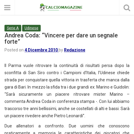
Serie A
Udinese
Andrea Coda: “Vincere per dare un segnale
forte”
Posted on
4 Dicembre 2010
by
Redazione
Il Parma vuole ritrovare la continuità di risultati persa dopo la
sconfitta di San Siro contro i Campioni d’Italia, l’Udinese chiede
strada per conquistare quella vittoria in trasferta che manca dalla
gara di Bari. In mezzo la sfida tra i due grandi ex: Marino e Guidolin:
“Sarà sicuramente un piacere ritrovare mister Marino –
commenta Andrea Coda in conferenza stampa -. Con lui abbiamo
trascorso tre anni bellissimi, anche se costellati di alti e bassi. Sarà
un piacere rivedere anche Pietro Leonardi”.
Due allenatori a confronto. Due uomini che conoscono
praticamente a memoria le caratteristiche dei giocatori che