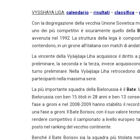
VYSSHAYA LIGA
:
calendario
–
risultati
–
classifica
–
Con la disgregazione della vecchia Unione Sovietica mol
uno dei più competitivi è sicuramente quello della
B
avvenuta nel 1992. La struttura della lega è compos
contendono, in un girone all’italiana con match di andata e
La vincente della Vyšėjšaja Liha acquisisce il diritto
preliminare, la seconda e la terza, invece acquisiscon
turno preliminare. Nella Vyšėjšaja Liha retrocedono
partecipanti nella massima serie.
La più importante squadra della Bielorussia è il
Bate
: 
Bielorussia con ben 15 titoli in 28 anni e ben 13 conse
fase a gironi e nel 2008-2009 hanno stabilito il reco
una fase a gironi. Il Bate Borisov, con il suo valore tecn
rendere competitivo il campionato a livello europeo 
posto nel ranking del vecchio continente.
Benché il Bate Borisov sia la squadra più titolata no