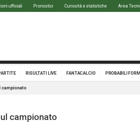
oni ufficiali
Pronostici
Curiosità e statistiche
Area Tecni
PARTITE
RISULTATI LIVE
FANTACALCIO
PROBABILI FOR
ul campionato
 sul campionato