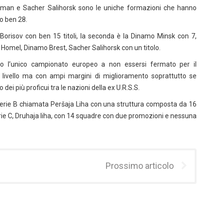
Neman e Sacher Salihorsk sono le uniche formazioni che hanno
so ben 28.
risov con ben 15 titoli, la seconda è la Dinamo Minsk con 7,
, Homel, Dinamo Brest, Sacher Salihorsk con un titolo.
ato l’unico campionato europeo a non essersi fermato per il
livello ma con ampi margini di miglioramento soprattutto se
dei più proficui tra le nazioni della ex U.R.S.S.
a serie B chiamata Peršaja Liha con una struttura composta da 16
rie C, Druhaja liha, con 14 squadre con due promozioni e nessuna
Prossimo articolo