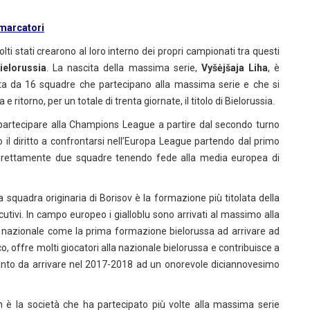
marcatori
ti stati crearono al loro interno dei propri campionati tra questi
ielorussia
. La nascita della massima serie,
Vyšėjšaja Liha
, è
ta da 16 squadre che partecipano alla massima serie e che si
 ritorno, per un totale di trenta giornate, il titolo di Bielorussia.
 a partecipare alla Champions League a partire dal secondo turno
o il diritto a confrontarsi nell’Europa League partendo dal primo
 direttamente due squadre tenendo fede alla media europea di
la squadra originaria di Borisov è la formazione più titolata della
cutivi. In campo europeo i gialloblu sono arrivati al massimo alla
rd nazionale come la prima formazione bielorussa ad arrivare ad
ico, offre molti giocatori alla nazionale bielorussa e contribuisce a
tanto da arrivare nel 2017-2018 ad un onorevole diciannovesimo
n è la società che ha partecipato più volte alla massima serie