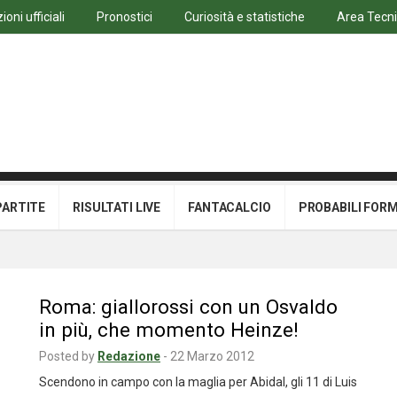
oni ufficiali
Pronostici
Curiosità e statistiche
Area Tecn
PARTITE
RISULTATI LIVE
FANTACALCIO
PROBABILI FOR
Roma: giallorossi con un Osvaldo
in più, che momento Heinze!
Posted by
Redazione
-
22 Marzo 2012
Scendono in campo con la maglia per Abidal, gli 11 di Luis