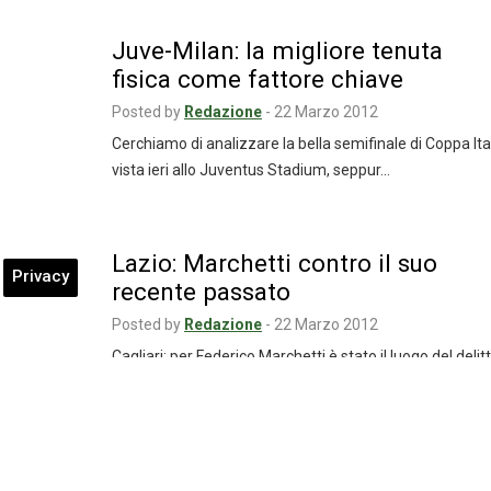
Juve-Milan: la migliore tenuta
fisica come fattore chiave
Posted by
Redazione
-
22 Marzo 2012
Cerchiamo di analizzare la bella semifinale di Coppa Ita
vista ieri allo Juventus Stadium, seppur…
Lazio: Marchetti contro il suo
Privacy
recente passato
Posted by
Redazione
-
22 Marzo 2012
Cagliari: per Federico Marchetti è stato il luogo del delitt
la squadra che gli ha…