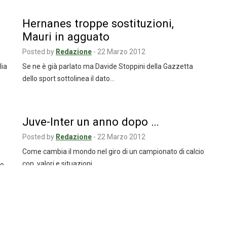
Hernanes troppe sostituzioni,
Mauri in agguato
Posted by
Redazione
-
22 Marzo 2012
lia
Se ne è già parlato ma Davide Stoppini della Gazzetta
dello sport sottolinea il dato…
Juve-Inter un anno dopo …
Posted by
Redazione
-
22 Marzo 2012
Come cambia il mondo nel giro di un campionato di calcio
con valori e situazioni…
o,
Inter: obiettivo Isla per il
centrocampo