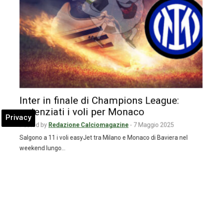
Inter in finale di Champions League:
potenziati i voli per Monaco
Privacy
Posted by
Redazione Calciomagazine
-
7 Maggio 2025
Salgono a 11 i voli easyJet tra Milano e Monaco di Baviera nel
weekend lungo…