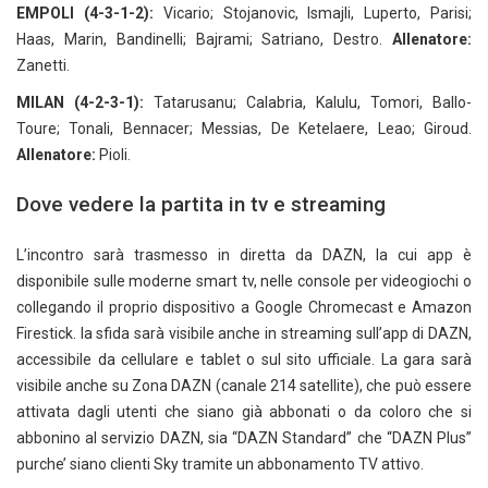
EMPOLI (4-3-1-2):
Vicario; Stojanovic, Ismajli, Luperto, Parisi;
Haas, Marin, Bandinelli; Bajrami; Satriano, Destro.
Allenatore:
Zanetti.
MILAN (4-2-3-1):
Tatarusanu; Calabria, Kalulu, Tomori, Ballo-
Toure; Tonali, Bennacer; Messias, De Ketelaere, Leao; Giroud.
Allenatore:
Pioli.
Dove vedere la partita in tv e streaming
L’incontro sarà trasmesso in diretta da DAZN, la cui app è
disponibile sulle moderne smart tv, nelle console per videogiochi o
collegando il proprio dispositivo a Google Chromecast e Amazon
Firestick. la sfida sarà visibile anche in streaming sull’app di DAZN,
accessibile da cellulare e tablet o sul sito ufficiale. La gara sarà
visibile anche su Zona DAZN (canale 214 satellite), che può essere
attivata dagli utenti che siano già abbonati o da coloro che si
abbonino al servizio DAZN, sia “DAZN Standard” che “DAZN Plus”
purche’ siano clienti Sky tramite un abbonamento TV attivo.