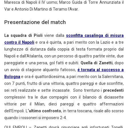
Maresca di Napoli il IV uomo; Marco Guida di Torre Annunziata il
Var e Antonio Di Martino di Teramo l’Avar.
Presentazione del match
La squadra di Pioli
viene dalla
sconfitta casalinga di misura
contro il Napoli
e ora é quinta, a pari merito con la Lazio e a tre
lunghezze di distanza dalla coppia di testa formata proprio dal
Napoli e dall’Atalanta, con un percorso di quattro partite vinte, due
pareggiate e una persa, gol fatti e subiti.
Quella di Zanetti
, dopo
un avvio di stagione alquanto faticoso,
é tornata al successo a
Bologna
e ora é quattordicesima, a pari merito con la Salernitana,
con 7 punti, frutto di una vittoria, quattro pareggi e due sconfitte,
sei reti realizzate e sette incassate. Sono trentuno i
precedenti
complessivi tra le due compagini con il bilancio di diciassette
vittorie per il Milan, dieci pareggi e quattro affermazioni
dell’Empoli. L
‘ultimo confronto
, in terra toscana, risale allo scorso
quando i rossoneri si imposero 2-4.
QUI EMPOLI – Zanetti dovrà rinunciare agli infortunati Tonelli,