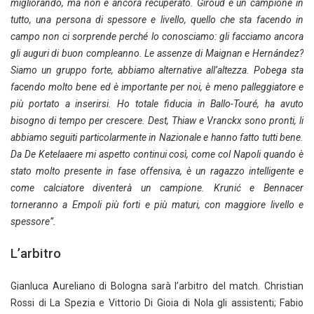
migliorando, ma non è ancora recuperato. Giroud è un campione in
tutto, una persona di spessore e livello, quello che sta facendo in
campo non ci sorprende perché lo conosciamo: gli facciamo ancora
gli auguri di buon compleanno. Le assenze di Maignan e Hernández?
Siamo un gruppo forte, abbiamo alternative all’altezza. Pobega sta
facendo molto bene ed è importante per noi, è meno palleggiatore e
più portato a inserirsi. Ho totale fiducia in Ballo-Touré, ha avuto
bisogno di tempo per crescere. Dest, Thiaw e Vranckx sono pronti, li
abbiamo seguiti particolarmente in Nazionale e hanno fatto tutti bene.
Da De Ketelaaere mi aspetto continui così, come col Napoli quando è
stato molto presente in fase offensiva, è un ragazzo intelligente e
come calciatore diventerà un campione. Krunić e Bennacer
torneranno a Empoli più forti e più maturi, con maggiore livello e
spessore”.
L’arbitro
Gianluca Aureliano di Bologna sarà l’arbitro del match. Christian
Rossi di La Spezia e Vittorio Di Gioia di Nola gli assistenti; Fabio