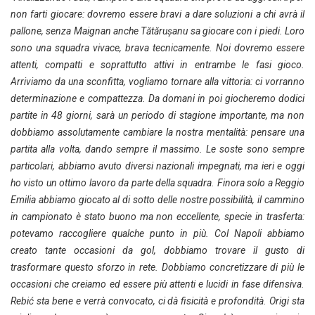
non farti giocare: dovremo essere bravi a dare soluzioni a chi avrà il
pallone, senza Maignan anche Tătărușanu sa giocare con i piedi. Loro
sono una squadra vivace, brava tecnicamente. Noi dovremo essere
attenti, compatti e soprattutto attivi in entrambe le fasi gioco.
Arriviamo da una sconfitta, vogliamo tornare alla vittoria: ci vorranno
determinazione e compattezza. Da domani in poi giocheremo dodici
partite in 48 giorni, sarà un periodo di stagione importante, ma non
dobbiamo assolutamente cambiare la nostra mentalità: pensare una
partita alla volta, dando sempre il massimo. Le soste sono sempre
particolari, abbiamo avuto diversi nazionali impegnati, ma ieri e oggi
ho visto un ottimo lavoro da parte della squadra. Finora solo a Reggio
Emilia abbiamo giocato al di sotto delle nostre possibilità, il cammino
in campionato è stato buono ma non eccellente, specie in trasferta:
potevamo raccogliere qualche punto in più. Col Napoli abbiamo
creato tante occasioni da gol, dobbiamo trovare il gusto di
trasformare questo sforzo in rete. Dobbiamo concretizzare di più le
occasioni che creiamo ed essere più attenti e lucidi in fase difensiva.
Rebić sta bene e verrà convocato, ci dà fisicità e profondità. Origi sta