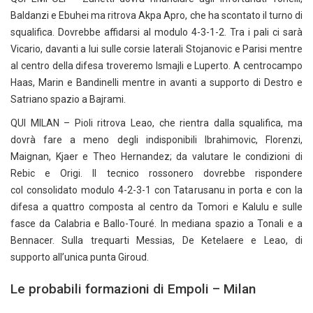
Baldanzi e Ebuhei ma ritrova Akpa Apro, che ha scontato il turno di
squalifica. Dovrebbe affidarsi al modulo 4-3-1-2. Tra i pali ci sarà
Vicario, davanti a lui sulle corsie laterali Stojanovic e Parisi mentre
al centro della difesa troveremo Ismajli e Luperto. A centrocampo
Haas, Marin e Bandinelli mentre in avanti a supporto di Destro e
Satriano spazio a Bajrami.
QUI MILAN – Pioli ritrova Leao, che rientra dalla squalifica, ma
dovrà fare a meno degli indisponibili Ibrahimovic, Florenzi,
Maignan, Kjaer e Theo Hernandez; da valutare le condizioni di
Rebic e Origi. Il tecnico rossonero dovrebbe rispondere
col consolidato modulo 4-2-3-1 con Tatarusanu in porta e con la
difesa a quattro composta al centro da Tomori e Kalulu e sulle
fasce da Calabria e Ballo-Touré. In mediana spazio a Tonali e a
Bennacer. Sulla trequarti Messias, De Ketelaere e Leao, di
supporto all’unica punta Giroud.
Le probabili formazioni di Empoli – Milan