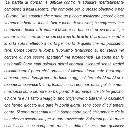
“
La partita di domani è difficile contro la squadra meritatamente
campione d’Italia uscente, che compete per lo stesso obiettivo e per
l’Europa. Una squadra che è stato un piacere analizzare perché gioca
veramente bene in tutte le fasi, è piena di soluzioni, ha aggressività e
condizione fisica: affrontare il Milan è un banco di prova per tutti, è
sempre bello confrontarsi con chi è più forte di te. Ci si misura un po’ e
lo si fa solo mettendo il cento per cento di quello che noi possiamo
fare. Come contro la Roma, lavoriamo tantissimo su noi stessi nel
cercare di non essere spettatori ma protagonisti. La sosta per le
nazionali? Sono stati quindici giorni anomali, allenarsi senza tredici
calciatori non è poco, chi è rimasto si è allenato duramente. Purtroppo
abbiamo perso Ismajli per infortunio e oggi si è fermato Akpa-Akpro,
recuperiamo invece Destro, Baldanzi e chi era fuori da un po’ di tempo.
I nazionali sono sempre un bel punto di domanda: c’è chi ha giocato
48 ore fa e ha fatto il viaggio, tipo Stojanovic o Bajrami. O calciatori
che hanno giocato due gare in pochi giorni, sono cose di cui tenere
conto. Si sono presentati tutti in buone condizioni, chiaramente c’è la
stanchezza accumulata per le gare ravvicinate. Soluzioni per fermare
Leão? Leão è un campione, mette in difficoltà chiunque, qualsiasi