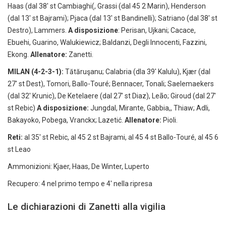
Haas (dal 38' st Cambiaghi(, Grassi (dal 45 2 Marin), Henderson
(dal 13' st Bajrami); Pjaca (dal 13' st Bandinelli); Satriano (dal 38' st
Destro), Lammers.
A disposizione
: Perisan, Ujkani; Cacace,
Ebuehi, Guarino, Walukiewicz; Baldanzi, Degli Innocenti, Fazzini,
Ekong.
Allenatore:
Zanetti.
MILAN (4-2-3-1):
Tătăruşanu; Calabria (dla 39' Kalulu), Kjær (dal
27' st Dest), Tomori, Ballo-Touré; Bennacer, Tonali; Saelemaekers
(dal 32' Krunic), De Ketelaere (dal 27' st Diaz), Leão; Giroud (dal 27'
st Rebic)
A disposizione:
Jungdal, Mirante, Gabbia,, Thiaw; Adli,
Bakayoko, Pobega, Vranckx; Lazetić.
Allenatore:
Pioli.
Reti:
al 35' st Rebic, al 45 2 st Bajrami, al 45 4 st Ballo-Touré, al 45 6
st Leao
Ammonizioni: Kjaer, Haas, De Winter, Luperto
Recupero: 4 nel primo tempo e 4' nella ripresa
Le dichiarazioni di Zanetti alla vigilia