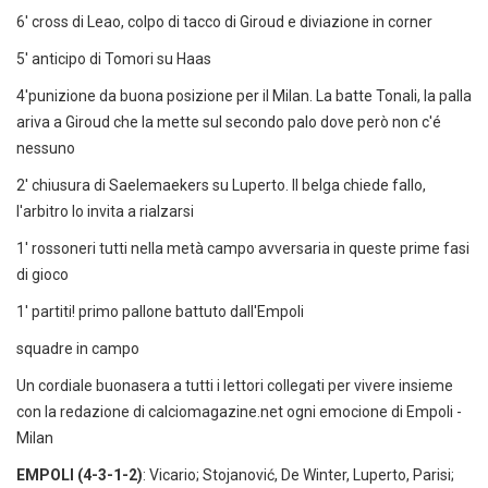
6' cross di Leao, colpo di tacco di Giroud e diviazione in corner
5' anticipo di Tomori su Haas
4'punizione da buona posizione per il Milan. La batte Tonali, la palla
ariva a Giroud che la mette sul secondo palo dove però non c'é
nessuno
2' chiusura di Saelemaekers su Luperto. Il belga chiede fallo,
l'arbitro lo invita a rialzarsi
1' rossoneri tutti nella metà campo avversaria in queste prime fasi
di gioco
1' partiti! primo pallone battuto dall'Empoli
squadre in campo
Un cordiale buonasera a tutti i lettori collegati per vivere insieme
con la redazione di calciomagazine.net ogni emocione di Empoli -
Milan
EMPOLI (4-3-1-2)
: Vicario; Stojanović, De Winter, Luperto, Parisi;