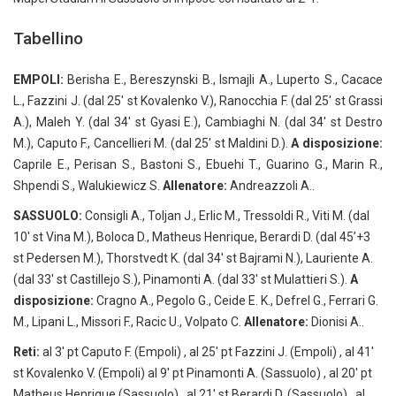
Tabellino
EMPOLI:
Berisha E., Bereszynski B., Ismajli A., Luperto S., Cacace
L., Fazzini J. (dal 25′ st Kovalenko V.), Ranocchia F. (dal 25′ st Grassi
A.), Maleh Y. (dal 34′ st Gyasi E.), Cambiaghi N. (dal 34′ st Destro
M.), Caputo F., Cancellieri M. (dal 25′ st Maldini D.).
A disposizione:
Caprile E., Perisan S., Bastoni S., Ebuehi T., Guarino G., Marin R.,
Shpendi S., Walukiewicz S.
Allenatore:
Andreazzoli A..
SASSUOLO:
Consigli A., Toljan J., Erlic M., Tressoldi R., Viti M. (dal
10′ st Vina M.), Boloca D., Matheus Henrique, Berardi D. (dal 45’+3
st Pedersen M.), Thorstvedt K. (dal 34′ st Bajrami N.), Lauriente A.
(dal 33′ st Castillejo S.), Pinamonti A. (dal 33′ st Mulattieri S.).
A
disposizione:
Cragno A., Pegolo G., Ceide E. K., Defrel G., Ferrari G.
M., Lipani L., Missori F., Racic U., Volpato C.
Allenatore:
Dionisi A..
Reti:
al 3′ pt Caputo F. (Empoli) , al 25′ pt Fazzini J. (Empoli) , al 41′
st Kovalenko V. (Empoli) al 9′ pt Pinamonti A. (Sassuolo) , al 20′ pt
Matheus Henrique (Sassuolo) , al 21′ st Berardi D. (Sassuolo) , al