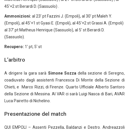
45’+2 st Berardi D. (Sassuolo) .
Ammonizioni:
al 23′ pt Fazzini J. (Empoli), al 30′ pt Maleh Y.
(Empoli), al 45’+1 st Gyasi E. (Empoli), al 45’+2 st Grassi A. (Empoli)
al 37′ pt Matheus Henrique (Sassuolo), al 5′ st Berardi D.
(Sassuolo).
Recupero:
1′ pt, 5′ st
L’arbitro
A dirigere la gara sarà
Simone Sozza
della sezione di Seregno,
coadiuvato dagli assistenti Francesca Di Monte della Sezione di
Chieti, e Marco Rizzi, di Firenze. Quarto Ufficiale Alberto Santoro
della Sezione di Messina. Al VAR ci sarà Luigi Nasca di Bari, AVAR
Luca Pairetto di Nichelino.
Presentazione del match
QUI EMPOLI – Assenti Pezzella, Baldanzi e Destro. Andreazzoli