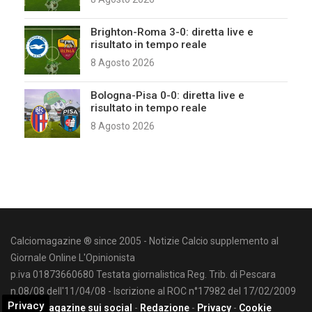
Brighton-Roma 3-0: diretta live e
risultato in tempo reale
8 Agosto 2026
Bologna-Pisa 0-0: diretta live e
risultato in tempo reale
8 Agosto 2026
Calciomagazine ® since 2005 - Notizie Calcio supplemento al
Giornale Online L'Opinionista
p.iva 01873660680 Testata giornalistica Reg. Trib. di Pescara
n.08/08 dell'11/04/08 - Iscrizione al ROC n°17982 del 17/02/2009
Privacy
Calciomagazine sui social
-
Redazione
-
Privacy
-
Cookie