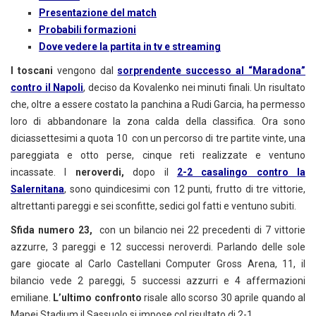
Presentazione del match
Probabili formazioni
Dove vedere la partita in tv e streaming
I toscani
vengono dal
sorprendente successo al “Maradona”
contro il Napoli
, deciso da Kovalenko nei minuti finali. Un risultato
che, oltre a essere costato la panchina a Rudi Garcia, ha permesso
loro di abbandonare la zona calda della classifica. Ora sono
diciassettesimi a quota 10 con un percorso di tre partite vinte, una
pareggiata e otto perse, cinque reti realizzate e ventuno
incassate. I
neroverdi,
dopo il
2-2 casalingo contro la
Salernitana
, sono quindicesimi con 12 punti, frutto di tre vittorie,
altrettanti pareggi e sei sconfitte, sedici gol fatti e ventuno subiti.
Sfida numero 23,
con un bilancio nei 22 precedenti di 7 vittorie
azzurre, 3 pareggi e 12 successi neroverdi. Parlando delle sole
gare giocate al Carlo Castellani Computer Gross Arena, 11, il
bilancio vede 2 pareggi, 5 successi azzurri e 4 affermazioni
emiliane.
L’ultimo confronto
risale allo scorso 30 aprile quando al
Mapei Stadium il Sassuolo si impose col risultato di 2-1.