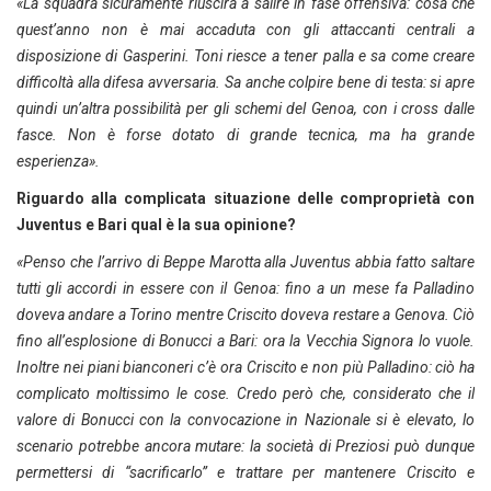
«La squadra sicuramente riuscirà a salire in fase offensiva: cosa che
quest’anno non è mai accaduta con gli attaccanti centrali a
disposizione di Gasperini. Toni riesce a tener palla e sa come creare
difficoltà alla difesa avversaria. Sa anche colpire bene di testa: si apre
quindi un’altra possibilità per gli schemi del Genoa, con i cross dalle
fasce. Non è forse dotato di grande tecnica, ma ha grande
esperienza».
Riguardo alla complicata situazione delle comproprietà con
Juventus e Bari qual è la sua opinione?
«Penso che l’arrivo di Beppe Marotta alla Juventus abbia fatto saltare
tutti gli accordi in essere con il Genoa: fino a un mese fa Palladino
doveva andare a Torino mentre Criscito doveva restare a Genova. Ciò
fino all’esplosione di Bonucci a Bari: ora la Vecchia Signora lo vuole.
Inoltre nei piani bianconeri c’è ora Criscito e non più Palladino: ciò ha
complicato moltissimo le cose. Credo però che, considerato che il
valore di Bonucci con la convocazione in Nazionale si è elevato, lo
scenario potrebbe ancora mutare: la società di Preziosi può dunque
permettersi di “sacrificarlo” e trattare per mantenere Criscito e