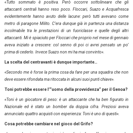
«Tutto sommato è positiva. Però occorre sottolineare che gli
attaccanti centrali hanno reso poco. Floccari, Suazo e Acquafresca
evidentemente hanno avuto delle lacune: però tutti avevano come
metro di paragone Milito. C’era dunque già in partenza una distanza
incolmabile tra le prestazioni di un fuoriclasse e quelle degli altri
attaccanti. Mi è spiaciuto per Floccari che proprio nel mese di gennaio
aveva iniziato a crescere: col senno di poi ci avrei pensato un po’
prima di cederlo. Invece Suazo non mi ha mai convinto».
La scelta del centravanti è dunque importante…
«Secondo me è forse la prima cosa da fare per una squadra che non
deve essere rifondata ma ritoccata in alcuni suoi punti chiave».
Toni potrebbe essere l’”uomo della provvidenza” per il Genoa?
«Toni è un giocatore di peso: è un attaccante che ha ben figurato in
Nazionale ed è stato un bomber da doppia cifra. Preziosi aveva
annunciato quattro acquisti con esperienza: Toni è uno di questi».
Cosa potrebbe cambiare nel gioco del Grifo?