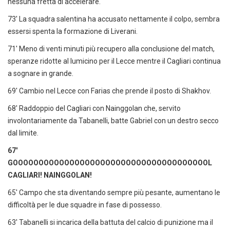
nessuna fretta di accelerare.
73' La squadra salentina ha accusato nettamente il colpo, sembra
essersi spenta la formazione di Liverani.
71' Meno di venti minuti più recupero alla conclusione del match,
speranze ridotte al lumicino per il Lecce mentre il Cagliari continua
a sognare in grande.
69' Cambio nel Lecce con Farias che prende il posto di Shakhov.
68' Raddoppio del Cagliari con Nainggolan che, servito
involontariamente da Tabanelli, batte Gabriel con un destro secco
dal limite.
67'
GOOOOOOOOOOOOOOOOOOOOOOOOOOOOOOOOOOOOOOL
CAGLIARI! NAINGGOLAN!
65' Campo che sta diventando sempre più pesante, aumentano le
difficoltà per le due squadre in fase di possesso.
63' Tabanelli si incarica della battuta del calcio di punizione ma il