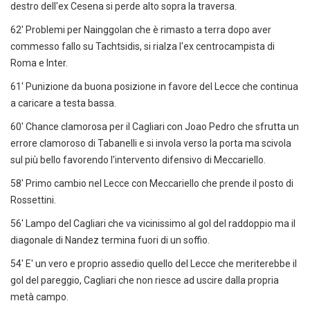
destro dell'ex Cesena si perde alto sopra la traversa.
62' Problemi per Nainggolan che è rimasto a terra dopo aver
commesso fallo su Tachtsidis, si rialza l'ex centrocampista di
Roma e Inter.
61' Punizione da buona posizione in favore del Lecce che continua
a caricare a testa bassa.
60' Chance clamorosa per il Cagliari con Joao Pedro che sfrutta un
errore clamoroso di Tabanelli e si invola verso la porta ma scivola
sul più bello favorendo l'intervento difensivo di Meccariello.
58' Primo cambio nel Lecce con Meccariello che prende il posto di
Rossettini.
56' Lampo del Cagliari che va vicinissimo al gol del raddoppio ma il
diagonale di Nandez termina fuori di un soffio.
54' E' un vero e proprio assedio quello del Lecce che meriterebbe il
gol del pareggio, Cagliari che non riesce ad uscire dalla propria
metà campo.