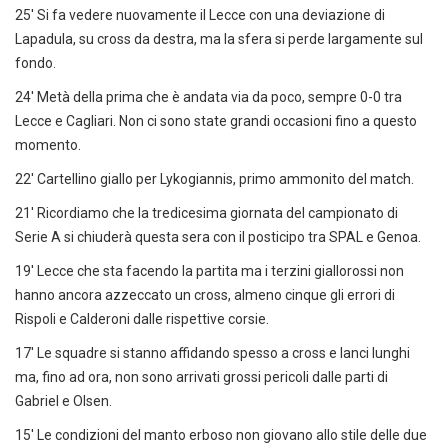
25' Si fa vedere nuovamente il Lecce con una deviazione di
Lapadula, su cross da destra, ma la sfera si perde largamente sul
fondo.
24' Metà della prima che è andata via da poco, sempre 0-0 tra
Lecce e Cagliari. Non ci sono state grandi occasioni fino a questo
momento.
22' Cartellino giallo per Lykogiannis, primo ammonito del match.
21' Ricordiamo che la tredicesima giornata del campionato di
Serie A si chiuderà questa sera con il posticipo tra SPAL e Genoa.
19' Lecce che sta facendo la partita ma i terzini giallorossi non
hanno ancora azzeccato un cross, almeno cinque gli errori di
Rispoli e Calderoni dalle rispettive corsie.
17' Le squadre si stanno affidando spesso a cross e lanci lunghi
ma, fino ad ora, non sono arrivati grossi pericoli dalle parti di
Gabriel e Olsen.
15' Le condizioni del manto erboso non giovano allo stile delle due