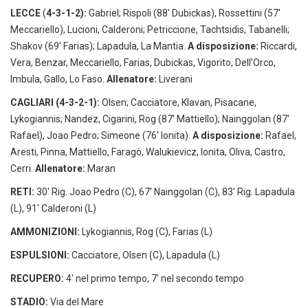
LECCE
(
4-3-1-2):
Gabriel; Rispoli (88' Dubickas), Rossettini (57'
Meccariello), Lucioni, Calderoni; Petriccione, Tachtsidis, Tabanelli;
Shakov (69' Farias); Lapadula, La Mantia.
A disposizione:
Riccardi,
Vera, Benzar, Meccariello, Farias, Dubickas, Vigorito, Dell’Orco,
Imbula, Gallo, Lo Faso.
Allenatore:
Liverani
CAGLIARI (4-3-2-1):
Olsen; Cacciatore, Klavan, Pisacane,
Lykogiannis; Nandez, Cigarini, Rog (87' Mattiello); Nainggolan (87'
Rafael), Joao Pedro; Simeone (76' Ionita).
A disposizione:
Rafael,
Aresti, Pinna, Mattiello, Faragò, Walukievicz, Ionita, Oliva, Castro,
Cerri.
Allenatore:
Maran
RETI:
30' Rig. Joao Pedro (C), 67' Nainggolan (C), 83' Rig. Lapadula
(L), 91' Calderoni (L)
AMMONIZIONI:
Lykogiannis, Rog (C), Farias (L)
ESPULSIONI:
Cacciatore, Olsen (C), Lapadula (L)
RECUPERO:
4' nel primo tempo, 7' nel secondo tempo
STADIO:
Via del Mare