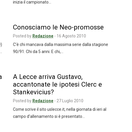
inizia il campionato…
Conosciamo le Neo-promosse
Posted by
Redazione
-
16 Agosto 2010
0)
C’è chi mancava dalla massima serie dalla stagione
o…
90/91. Chi da 5 anni. E chi,…
a
A Lecce arriva Gustavo,
accantonate le ipotesi Clerc e
Stankevicius?
Posted by
Redazione
-
27 Luglio 2010
Come scrive il sito uslecce.it, nella giornata di ieri al
campo d’allenamento si è presentato…