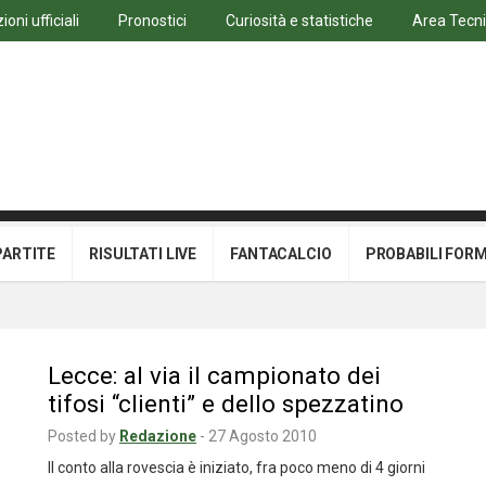
oni ufficiali
Pronostici
Curiosità e statistiche
Area Tecn
PARTITE
RISULTATI LIVE
FANTACALCIO
PROBABILI FOR
Lecce: al via il campionato dei
tifosi “clienti” e dello spezzatino
Posted by
Redazione
-
27 Agosto 2010
Il conto alla rovescia è iniziato, fra poco meno di 4 giorni