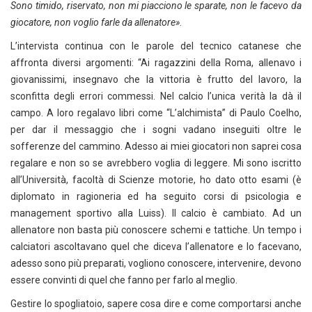
Sono timido, riservato, non mi piacciono le sparate, non le facevo da
giocatore, non voglio farle da allenatore»
.
L’intervista continua con le parole del tecnico catanese che
affronta diversi argomenti: “Ai ragazzini della Roma, allenavo i
giovanissimi, insegnavo che la vittoria è frutto del lavoro, la
sconfitta degli errori commessi. Nel calcio l’unica verità la dà il
campo. A loro regalavo libri come “L’alchimista” di Paulo Coelho,
per dar il messaggio che i sogni vadano inseguiti oltre le
sofferenze del cammino. Adesso ai miei giocatori non saprei cosa
regalare e non so se avrebbero voglia di leggere. Mi sono iscritto
all’Università, facoltà di Scienze motorie, ho dato otto esami (è
diplomato in ragioneria ed ha seguito corsi di psicologia e
management sportivo alla Luiss). Il calcio è cambiato. Ad un
allenatore non basta più conoscere schemi e tattiche. Un tempo i
calciatori ascoltavano quel che diceva l’allenatore e lo facevano,
adesso sono più preparati, vogliono conoscere, intervenire, devono
essere convinti di quel che fanno per farlo al meglio.
Gestire lo spogliatoio, sapere cosa dire e come comportarsi anche