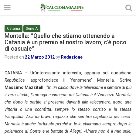
Catania
Serie A
Montella: “Quello che stiamo ottenendo a
Catania è un premio al nostro lavoro, c’è poco
di casuale”
Posted on
22 Marzo 2012
by
Redazione
CATANIA
–
Un’interessante intervista, apparsa sul quotidiano
Repubblica
, approfondisce il “fenomeno” Montella. Scrive
Massimo Mazzitelli
: “
In un calcio dove la televisione è sempre di più
il vero stadio, l’immagine vincente del Catania è il Vincenzo Montella
che dopo le partite si presenta davanti alle telecamere: dopo una
vittoria o una sconfitta, sempre lo stesso sorriso e la stessa
tranquillità. Aria da bravo ragazzo che sembra capitato là per caso.
Montella è anche fortunato
perché in tv lo chiamano sempre dopo le
polemiche di Conte e le battute di Allegri. «Urlare non è il mio stile.