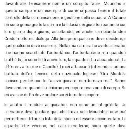
davanti alle telecamere non è un compito facile. Mourinho in
questo campo è un esempio di come si possa tenere il totale
controllo della comunicazione e gestione della squadra. A Catania
mi sono guadagnato la stima e la fiducia dei giocatori parlando con
loro giorno dopo giorno, ascoltandoli ed anche cambiando idea.
Credo molto nel dialogo. Alla fine però qualcuno deve decidere, e
quel qualcuno devo essere io. Nella mia carriera ho avuto allenatori
che hanno scambiato l’autorità con l’autoritarismo ma quando il
bluff è finito sono finiti anche loro, la squadra li ha abbandonati. La
differenza tra me e Capello? I miei attaccanti (riferendosi ad una
battuta dell’ex tecnico della nazionale Inglese: “Ora Montella
capisce perché non lo facevo giocare: non tornava mai”. Sanno
dove andare quando li richiamo per coprire una zona di campo. Se
mi avesse detto dove andare sarei tornato a coprire.
Io adatto il modulo ai giocatori, non sono un integralista. Un
allenatore deve guidare quel che trova, solo Mourinho forse può
permettersi di fare la lista della spesa ed essere accontentato. Le
squadre che vincono, nel calcio moderno, sono quelle dove