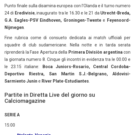
Punto finale sulla disamina europea con l’Olanda e il turno numero
24 di
Eredivisie
, inaugurato tra le 16.30 e le 21 da
Utrecht-Breda,
G.A. Eagles-PSV Eindhoven, Groningen-Twente
e
Feyenoord-
Nijmegen
.
Fine rubrica come di consueto dedicata ai match ufficiali per
squadre di club sudamericane. Nella notte e in tarda serata
riprenderà la Fase Apertura della
Primera Divisiòn argentina
con
la giornata numero 8. Cinque gli incontri in evidenza tra le 00.00 e
le 23.15 italiane:
Boca Juniors-Rosario, Central Cordoba-
Deportivo Riestra, San Martin S.J.-Belgrano, Aldovisi-
Sarmiento Junin
e
River Plate-Estudiantes
.
Partite in Diretta Live del giorno su
Calciomagazine
SERIE A
15:00