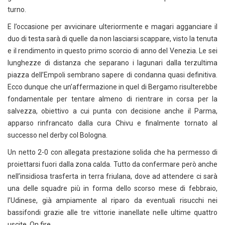
turno.
E l’occasione per avvicinare ulteriormente e magari agganciare il
duo di testa sarà di quelle da non lasciarsi scappare, visto la tenuta
e il rendimento in questo primo scorcio di anno del Venezia. Le sei
lunghezze di distanza che separano i lagunari dalla terzultima
piazza dell’Empoli sembrano sapere di condanna quasi definitiva.
Ecco dunque che un’affermazione in quel di Bergamo risulterebbe
fondamentale per tentare almeno di rientrare in corsa per la
salvezza, obiettivo a cui punta con decisione anche il Parma,
apparso rinfrancato dalla cura Chivu e finalmente tornato al
successo nel derby col Bologna.
Un netto 2-0 con allegata prestazione solida che ha permesso di
proiettarsi fuori dalla zona calda. Tutto da confermare però anche
nell’insidiosa trasferta in terra friulana, dove ad attendere ci sarà
una delle squadre più in forma dello scorso mese di febbraio,
l’Udinese, già ampiamente al riparo da eventuali risucchi nei
bassifondi grazie alle tre vittorie inanellate nelle ultime quattro
uscite. On fire.