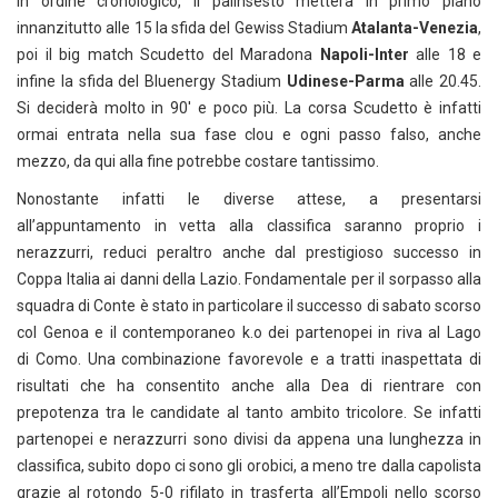
in ordine cronologico, il palinsesto metterà in primo piano
innanzitutto alle 15 la sfida del Gewiss Stadium
Atalanta-Venezia
,
poi il big match Scudetto del Maradona
Napoli-Inter
alle 18 e
infine la sfida del Bluenergy Stadium
Udinese-Parma
alle 20.45.
Si deciderà molto in 90′ e poco più. La corsa Scudetto è infatti
ormai entrata nella sua fase clou e ogni passo falso, anche
mezzo, da qui alla fine potrebbe costare tantissimo.
Nonostante infatti le diverse attese, a presentarsi
all’appuntamento in vetta alla classifica saranno proprio i
nerazzurri, reduci peraltro anche dal prestigioso successo in
Coppa Italia ai danni della Lazio. Fondamentale per il sorpasso alla
squadra di Conte è stato in particolare il successo di sabato scorso
col Genoa e il contemporaneo k.o dei partenopei in riva al Lago
di Como. Una combinazione favorevole e a tratti inaspettata di
risultati che ha consentito anche alla Dea di rientrare con
prepotenza tra le candidate al tanto ambito tricolore. Se infatti
partenopei e nerazzurri sono divisi da appena una lunghezza in
classifica, subito dopo ci sono gli orobici, a meno tre dalla capolista
grazie al rotondo 5-0 rifilato in trasferta all’Empoli nello scorso