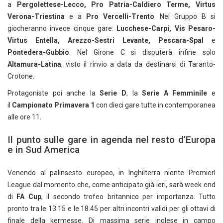
a
Pergolettese-Lecco, Pro Patria-Caldiero Terme, Virtus
Verona-Triestina
e a
Pro Vercelli-Trento
. Nel Gruppo B si
giocheranno invece cinque gare:
Lucchese-Carpi, Vis Pesaro-
Virtus Entella, Arezzo-Sestri Levante, Pescara-Spal
e
Pontedera-Gubbio
. Nel Girone C si disputerà infine solo
Altamura-Latina
, visto il rinvio a data da destinarsi di Taranto-
Crotone.
Protagoniste poi anche la
Serie D
, la
Serie A Femminile
e
il
Campionato Primavera 1
con dieci gare tutte in contemporanea
alle ore 11.
Il punto sulle gare in agenda nel resto d’Europa
e in Sud America
Venendo al palinsesto europeo, in Inghilterra niente Premierl
League dal momento che, come anticipato già ieri, sarà week end
di
FA Cup
, il secondo trofeo britannico per importanza. Tutto
pronto tra le 13.15 e le 18.45 per altri incontri validi per gli ottavi di
finale della kermesse. Di massima serie inglese in campo