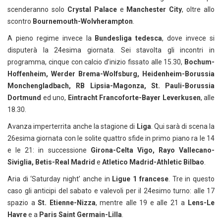
scenderanno solo
Crystal Palace
e
Manchester City
, oltre allo
scontro
Bournemouth-Wolvherampton
.
A pieno regime invece la
Bundesliga tedesca
, dove invece si
disputerà la 24esima giornata. Sei stavolta gli incontri in
programma, cinque con calcio d’inizio fissato alle 15.30,
Bochum-
Hoffenheim, Werder Brema-Wolfsburg, Heidenheim-Borussia
Monchengladbach, RB Lipsia-Magonza, St. Pauli-Borussia
Dortmund
ed uno,
Eintracht Francoforte-Bayer Leverkusen
, alle
18.30.
Avanza imperterrita anche la stagione di
Liga
. Qui sarà di scena la
26esima giornata con le solite quattro sfide in primo piano ra le 14
e le 21:
in successione
Girona-Celta Vigo, Rayo Vallecano-
Siviglia, Betis-Real Madrid
e
Atletico Madrid-Athletic Bilbao
.
Aria di ‘Saturday night’ anche in
Ligue 1 francese
. Tre in questo
caso gli anticipi del sabato e valevoli per il 24esimo turno: alle 17
spazio a
St. Etienne-Nizza
, mentre alle 19 e alle 21 a
Lens-Le
Havre
e a
Paris Saint Germain-Lilla
.