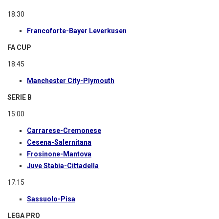
18:30
Francoforte-Bayer Leverkusen
FA CUP
18:45
Manchester City-Plymouth
SERIE B
15:00
Carrarese-Cremonese
Cesena-Salernitana
Frosinone-Mantova
Juve Stabia-Cittadella
17:15
Sassuolo-Pisa
LEGA PRO