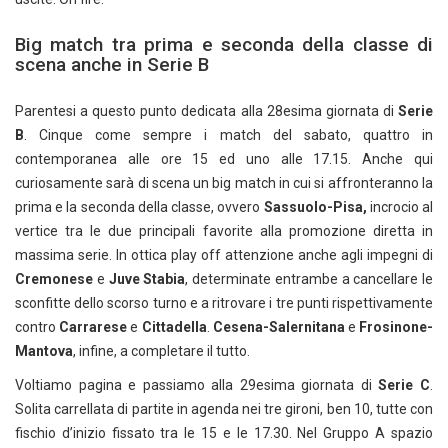
Big match tra prima e seconda della classe di
scena anche in Serie B
Parentesi a questo punto dedicata alla 28esima giornata di
Serie
B
.
Cinque come sempre i match del sabato, quattro in
contemporanea alle ore 15 ed uno alle 17.15. Anche qui
curiosamente sarà di scena un big match in cui si affronteranno la
prima e la seconda della classe, ovvero
Sassuolo-Pisa,
incrocio al
vertice tra le due principali favorite alla promozione diretta in
massima serie. In ottica play off attenzione anche agli impegni di
Cremonese
e
Juve Stabia
, determinate entrambe a cancellare le
sconfitte dello scorso turno e a ritrovare i tre punti rispettivamente
contro
Carrarese
e
Cittadella
.
Cesena-Salernitana
e
Frosinone-
Mantova
, infine, a completare il tutto.
Voltiamo pagina e passiamo alla 29esima giornata di
Serie C
.
Solita carrellata di partite in agenda nei tre gironi, ben 10, tutte con
fischio d’inizio fissato tra le 15 e le 17.30. Nel Gruppo A spazio