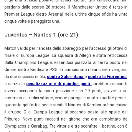
e da una striscia positiva di sedici risultati utili consecutivi; non
perdono dallo scorso 26 ottobre. Il Manchester United é terzo in
Premier League dietro Arsenal: nelle ultime cinque sfide ha vinto
cinque volte e pareggiato una.
Juventus – Nantes 1 (ore 21)
Match valido per l’andata dello spareggio per l’accesso gli ottavi di
finale di Europa League. La squadra di Allegri é stata retrocessa
dalla Champions League, essendosi piazzata al terzo posto nel
Girone dietro Benfica e PSG. In campionato i bianconeri vengono
da due successi di fila,
contro Salernitana
e
contro la Fiorentina
,
e senza la
penalizzazione di quindici punti
sarebbero secondi;
invece occupano la nona posizione con 29 punti, grazie a un
cammino di tredici vittorie, cinque pareggi e quattro partite perse,
quaranta gol fatti e sedici subiti. Il Nantes di Kombouaré ha chiuso
il gruppo G di Europa League al secondo posto alle spalle del
Friburgo. Nove punti raccolti nel girone che era completato da
Olympiacos e Qarabag. Tre vittorie e tre sconfitte il bottino, con 6