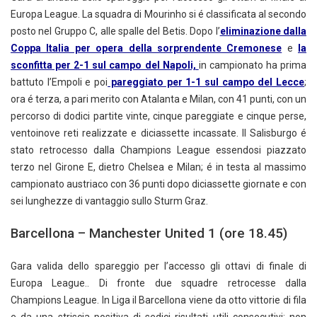
Europa League. La squadra di Mourinho si é classificata al secondo
posto nel Gruppo C, alle spalle del Betis. Dopo l’
eliminazione dalla
Coppa Italia per opera della sorprendente Cremonese
e
la
sconfitta per 2-1 sul campo del Napoli,
in campionato ha prima
battuto l’Empoli e poi
pareggiato per 1-1 sul campo del Lecce
;
ora é terza, a pari merito con Atalanta e Milan, con 41 punti, con un
percorso di dodici partite vinte, cinque pareggiate e cinque perse,
ventoinove reti realizzate e diciassette incassate. Il Salisburgo é
stato retrocesso dalla Champions League essendosi piazzato
terzo nel Girone E, dietro Chelsea e Milan; é in testa al massimo
campionato austriaco con 36 punti dopo diciassette giornate e con
sei lunghezze di vantaggio sullo Sturm Graz.
Barcellona – Manchester United 1 (ore 18.45)
Gara valida dello spareggio per l’accesso gli ottavi di finale di
Europa League.. Di fronte due squadre retrocesse dalla
Champions League. In Liga il Barcellona viene da otto vittorie di fila