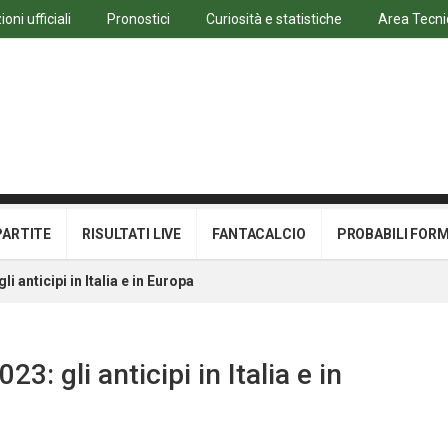
oni ufficiali
Pronostici
Curiosità e statistiche
Area Tecni
PARTITE
RISULTATI LIVE
FANTACALCIO
PROBABILI FOR
i anticipi in Italia e in Europa
3: gli anticipi in Italia e in