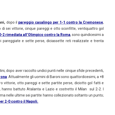
ani,
dopo il
pareggio casalingo per 1-1 contro la Cremonese
,
i sei vittorie, cinque pareggi e otto sconfitte, ventiquattro gol
 0-2 rimediata all’Olimpico contro la Roma
, sono quindicesimi a
i pareggiate e sette perse, diciassette reti realizzate e trenta
tini, dopo aver raccolto undici punti nelle cinque sfide precedenti,
rona
. Attualmente gli uomini di Baroni sono quattordicesimi, a +8
 vittorie, otto pareggi e sette partite perse, diciotto gol fatti e
ò, hanno battuto Atalanta e Lazio e costretto il Milan sul 2-2. I
a nelle ultime sei partite hanno collezionato soltanto un punto;
er 2-0 contro il Napoli.