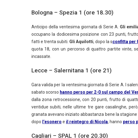
Bologna – Spezia 1 (ore 18.30)
Anticipo della ventesima giornata di Serie A.
Gli emili
occupano la dodicesima posizione con 23 punti, frutto d
fatti e trenta subiti.
Gli Aquilotti
, dopo la s
confitta per
quota 18, con un percorso di quattro partite vinte, se
incassate.
Lecce – Salernitana 1 (ore 21)
Gara valida per la ventesima giornata di Serie A. I salen
sabato scorso
hanno perso per 2-0 sul campo del Ve
dalla zona retrocessione, con 20 punti, frutto di quattro
ventidue subiti; nelle ultime tre gare casalinghe, per
granata avevano iniziato abbastanza bene la stagione m
dopo
l’esonero
e
il reintegro di Nicola
, hanno
perso p
Cagliari – SPAL 1 (ore 20.30)