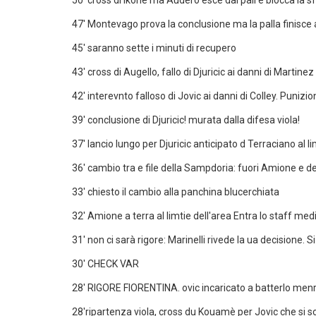
50' cross di Ikone ma Audero esce dai pali e blocca la s
47' Montevago prova la conclusione ma la palla finisce a
45' saranno sette i minuti di recupero
43' cross di Augello, fallo di Djuricic ai danni di Martine
42' interevnto falloso di Jovic ai danni di Colley. Punizi
39' conclusione di Djuricic! murata dalla difesa viola!
37' lancio lungo per Djuricic anticipato d Terraciano al li
36' cambio tra e file della Sampdoria: fuori Amione e de
33' chiesto il cambio alla panchina blucerchiata
32' Amione a terra al limtie dell'area Entra lo staff m
31' non ci sarà rigore: Marinelli rivede la ua decisione. 
30' CHECK VAR
28' RIGORE FIORENTINA. ovic incaricato a batterlo menre i
28'ripartenza viola, cross du Kouamè per Jovic che si 