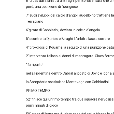
8' cross dalla sinistra di Biraghi per Bonaventura che di 
però, una posizione di fuorigioco
7' sugli sviluppi del calcio d'angoli augello no trattiene
Terraciano
6'girata di Gabbiatini, deviata in calcio d'angolo
5' scontro ta Djuricic e Biraghi. L'arbitro lascia correre
4' tiro-cross di Kouame, a seguito di una punizione ba
2' intervento falloso ai danni di manragora. Gioco ferm
1'si riparte!
nella Fiorentina dentro Cabral al posto di Jovic e Igor al
la Sampdoria sostituisce Montevago con Gabbiadini
PRIMO TEMPO
52' finisce qui unrimo tempo tra due squadre nervosissi
primi minuti di gioco