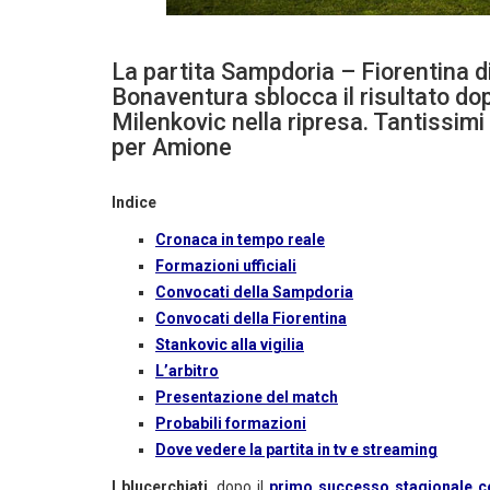
La partita Sampdoria – Fiorentina d
Bonaventura sblocca il risultato dop
Milenkovic nella ripresa. Tantissim
per Amione
Indice
Cronaca in tempo reale
Formazioni ufficiali
Convocati della Sampdoria
Convocati della Fiorentina
Stankovic alla vigilia
L’arbitro
Presentazione del match
Probabili formazioni
Dove vedere la partita in tv e streaming
I blucerchiati
, dopo il
primo successo stagionale 