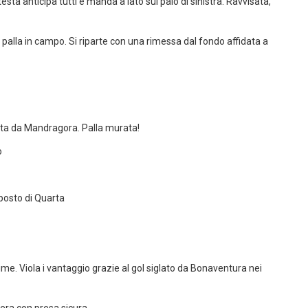
testa anticipa tutti e manda a lato sul palo di sinistra. Ravvisata,
 la palla in campo. Si riparte con una rimessa dal fondo affidata a
tuta da Mandragora. Palla murata!
o
 posto di Quarta
me. Viola i vantaggio grazie al gol siglato da Bonaventura nei