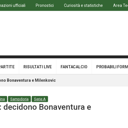
azioni ufficiali
Pronostici
Curiosità e statistiche
Area Te
PARTITE
RISULTATI LIVE
FANTACALCIO
PROBABILI FOR
ono Bonaventura e Milenkovic
ina
Sampdoria
Serie A
: decidono Bonaventura e