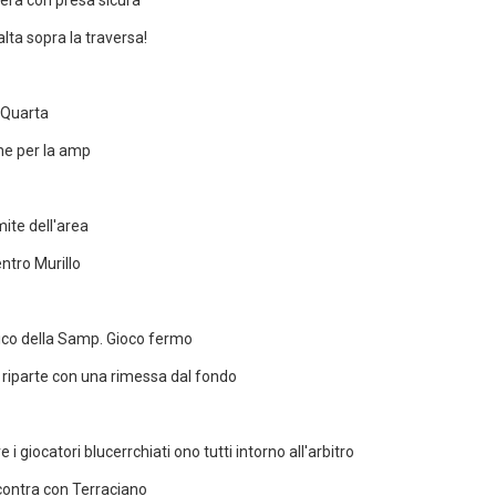
fera con presa sicura
lta sopra la traversa!
z Quarta
one per la amp
mite dell'area
ntro Murillo
edico della Samp. Gioco fermo
Si riparte con una rimessa dal fondo
 giocatori blucerrchiati ono tutti intorno all'arbitro
scontra con Terraciano