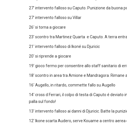
27' intervento falloso su Caputo. Punizione da buona p
27' intervento falloso su Villar
26' si torna a giocare
23' scontro tra Martinez Quarta e Caputo. A terra ent
21' intervento falloso di Ikoné su Djuricic
20' si riprende a giocare
19' gioco fermo per consentire allo staff sanitario di e
18' scontro in area tra Amione e Mandragora. Rimane a t
16' Augello, in ritardo, commette fallo su Augello
14' cross d Ferrari, il colpo di testa di Caputo é deviato 
palla sul fondo!
13' intervento falloso ai danni di Djuricic. Batte la punizi
12' Ikone scarta Audero, serve Kouame a centro aerea c