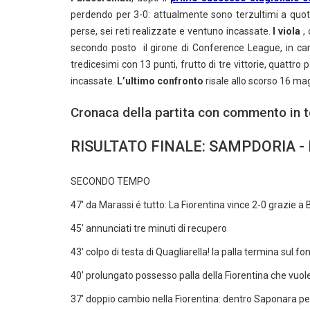
perdendo per 3-0: attualmente sono terzultimi a quota
perse, sei reti realizzate e ventuno incassate.
I viola
, 
secondo posto il girone di Conference League, in c
tredicesimi con 13 punti, frutto di tre vittorie, quattro 
incassate.
L’ultimo confronto
risale allo scorso 16 ma
Cronaca della partita con commento in 
RISULTATO FINALE: SAMPDORIA - 
SECONDO TEMPO
47' da Marassi é tutto: La Fiorentina vince 2-0 grazie 
45' annunciati tre minuti di recupero
43' colpo di testa di Quagliarella! la palla termina sul fo
40' prolungato possesso palla della Fiorentina che vuol
37' doppio cambio nella Fiorentina: dentro Saponara 