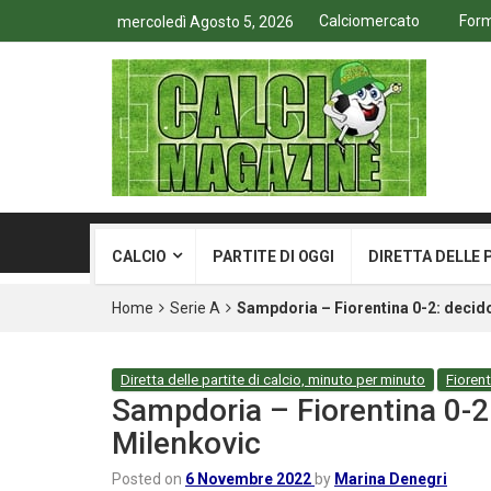
Calciomercato
Form
mercoledì Agosto 5, 2026
CALCIO
PARTITE DI OGGI
DIRETTA DELLE 
Home
Serie A
Sampdoria – Fiorentina 0-2: decid
Diretta delle partite di calcio, minuto per minuto
Fiorent
Sampdoria – Fiorentina 0-2
Milenkovic
Posted on
6 Novembre 2022
by
Marina Denegri