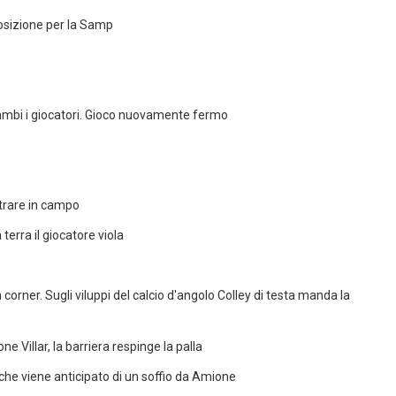
osizione per la Samp
rambi i giocatori. Gioco nuovamente fermo
ntrare in campo
erra il giocatore viola
in corner. Sugli viluppi del calcio d'angolo Colley di testa manda la
one Villar, la barriera respinge la palla
he viene anticipato di un soffio da Amione