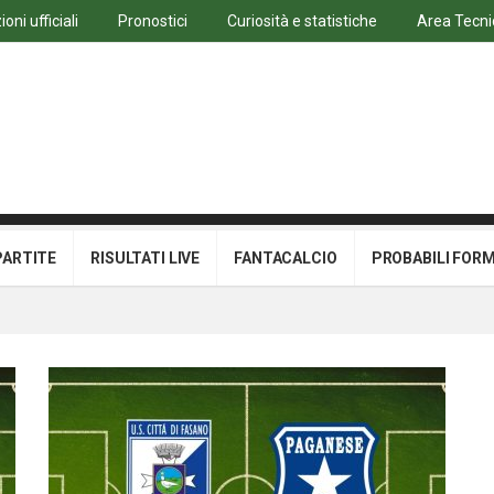
oni ufficiali
Pronostici
Curiosità e statistiche
Area Tecni
PARTITE
RISULTATI LIVE
FANTACALCIO
PROBABILI FOR