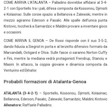
COME ARRIVA L’ATALANTA – Palladino dovrebbe affidarsi al 3-4-
2-1 con Sportiello tra i pali, difesa composta da Kossonou, Djimsiti
e Kolasinac. Sulle corsie spazio a Bellanova e Zalewski, mentre in
mezzo agiranno Ederson e Pasalic. Alle spalle dell’unica punta
Krstovic, toccherà a Samardzic e Maldini provare a inventare gioco
e occasioni.
COME ARRIVA IL GENOA – De Rossi risponde con il suo 3-5-2,
dando fiducia a Siegrist in porta e al terzetto difensivo formato da
Marcandalli, Ostigard e Otoa. Sulle fasce ci saranno Norton-Cuffy
e Fini, mentre la mediana vedrà protagonisti Frendrup, Stanciu e
Masini. In attacco, la coppia giovane e dinamica composta da
Venturino ed Ekhator.
Probabili formazioni di Atalanta-Genoa
ATALANTA (3-4-2-1)
– Sportiello, Kossonou, Djimsiti, Kolasinac;
Bellanova, Ederson, Pasalic, Zalewski; Samardzic, Maldini; Krstovic
Allenatore:
Raffaele Palladino.