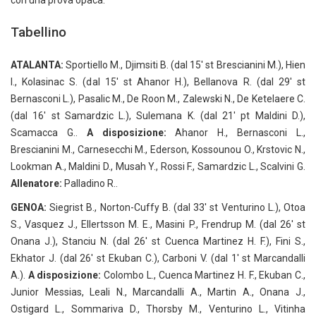
con una prova opaca.
Tabellino
ATALANTA:
Sportiello M., Djimsiti B. (dal 15′ st Brescianini M.), Hien
I., Kolasinac S. (dal 15′ st Ahanor H.), Bellanova R. (dal 29′ st
Bernasconi L.), Pasalic M., De Roon M., Zalewski N., De Ketelaere C.
(dal 16′ st Samardzic L.), Sulemana K. (dal 21′ pt Maldini D.),
Scamacca G..
A disposizione:
Ahanor H., Bernasconi L.,
Brescianini M., Carnesecchi M., Ederson, Kossounou O., Krstovic N.,
Lookman A., Maldini D., Musah Y., Rossi F., Samardzic L., Scalvini G.
Allenatore:
Palladino R..
GENOA:
Siegrist B., Norton-Cuffy B. (dal 33′ st Venturino L.), Otoa
S., Vasquez J., Ellertsson M. E., Masini P., Frendrup M. (dal 26′ st
Onana J.), Stanciu N. (dal 26′ st Cuenca Martinez H. F.), Fini S.,
Ekhator J. (dal 26′ st Ekuban C.), Carboni V. (dal 1′ st Marcandalli
A.).
A disposizione:
Colombo L., Cuenca Martinez H. F., Ekuban C.,
Junior Messias, Leali N., Marcandalli A., Martin A., Onana J.,
Ostigard L., Sommariva D., Thorsby M., Venturino L., Vitinha