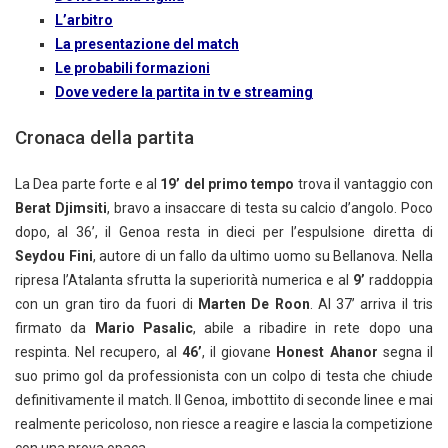
L’arbitro
La presentazione del match
Le probabili formazioni
Dove vedere la partita in tv e streaming
Cronaca della partita
La Dea parte forte e al
19’ del primo tempo
trova il vantaggio con
Berat Djimsiti
, bravo a insaccare di testa su calcio d’angolo. Poco
dopo, al 36’, il Genoa resta in dieci per l’espulsione diretta di
Seydou Fini
, autore di un fallo da ultimo uomo su Bellanova. Nella
ripresa l’Atalanta sfrutta la superiorità numerica e al
9’
raddoppia
con un gran tiro da fuori di
Marten De Roon
. Al 37’ arriva il tris
firmato da
Mario Pasalic
, abile a ribadire in rete dopo una
respinta. Nel recupero, al
46’
, il giovane
Honest Ahanor
segna il
suo primo gol da professionista con un colpo di testa che chiude
definitivamente il match. Il Genoa, imbottito di seconde linee e mai
realmente pericoloso, non riesce a reagire e lascia la competizione