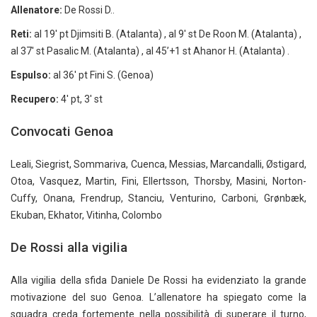
Allenatore:
De Rossi D..
Reti:
al 19′ pt Djimsiti B. (Atalanta) , al 9′ st De Roon M. (Atalanta) ,
al 37′ st Pasalic M. (Atalanta) , al 45’+1 st Ahanor H. (Atalanta) .
Espulso:
al 36′ pt Fini S. (Genoa)
Recupero:
4′ pt, 3′ st
Convocati Genoa
Leali, Siegrist, Sommariva, Cuenca, Messias, Marcandalli, Østigard,
Otoa, Vasquez, Martin, Fini, Ellertsson, Thorsby, Masini, Norton-
Cuffy, Onana, Frendrup, Stanciu, Venturino, Carboni, Grønbæk,
Ekuban, Ekhator, Vitinha, Colombo
De Rossi alla vigilia
Alla vigilia della sfida Daniele De Rossi ha evidenziato la grande
motivazione del suo Genoa. L’allenatore ha spiegato come la
squadra creda fortemente nella possibilità di superare il turno,