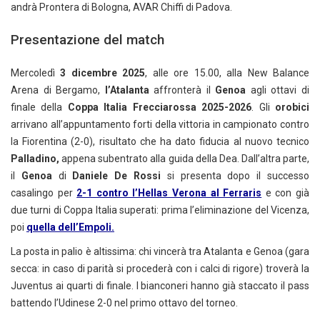
andrà Prontera di Bologna, AVAR Chiffi di Padova.
Presentazione del match
Mercoledì
3 dicembre 2025
, alle ore 15.00, alla New Balance
Arena di Bergamo,
l’Atalanta
affronterà il
Genoa
agli ottavi di
finale della
Coppa Italia Frecciarossa 2025-2026
. Gli
orobici
arrivano all’appuntamento forti della vittoria in campionato contro
la Fiorentina (2-0), risultato che ha dato fiducia al nuovo tecnico
Palladino,
appena subentrato alla guida della Dea. Dall’altra parte,
il
Genoa
di
Daniele De Rossi
si presenta dopo il successo
casalingo per
2-1 contro l’Hellas Verona al Ferraris
e con già
due turni di Coppa Italia superati: prima l’eliminazione del Vicenza,
poi
quella dell’Empoli.
La posta in palio è altissima: chi vincerà tra Atalanta e Genoa (gara
secca: in caso di parità si procederà con i calci di rigore) troverà la
Juventus ai quarti di finale. I bianconeri hanno già staccato il pass
battendo l’Udinese 2-0 nel primo ottavo del torneo.