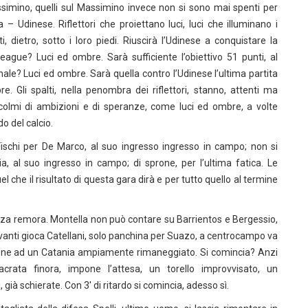
assimino, quelli sul Massimino invece non si sono mai spenti per
a – Udinese. Riflettori che proiettano luci, luci che illuminano i
dietro, sotto i loro piedi. Riuscirà l’Udinese a conquistare la
ague? Luci ed ombre. Sarà sufficiente l’obiettivo 51 punti, al
onale? Luci ed ombre. Sarà quella contro l’Udinese l’ultima partita
. Gli spalti, nella penombra dei riflettori, stanno, attenti ma
ri, colmi di ambizioni e di speranze, come luci ed ombre, a volte
o del calcio.
. Fischi per De Marco, al suo ingresso ingresso in campo; non si
ia, al suo ingresso in campo; di sprone, per l’ultima fatica. Le
 che il risultato di questa gara dirà e per tutto quello al termine
enza remora. Montella non può contare su Barrientos e Bergessio,
 avanti gioca Catellani, solo panchina per Suazo, a centrocampo va
zione ad un Catania ampiamente rimaneggiato. Si comincia? Anzi
rata finora, impone l’attesa, un torello improvvisato, un
à schierate. Con 3′ di ritardo si comincia, adesso sì.