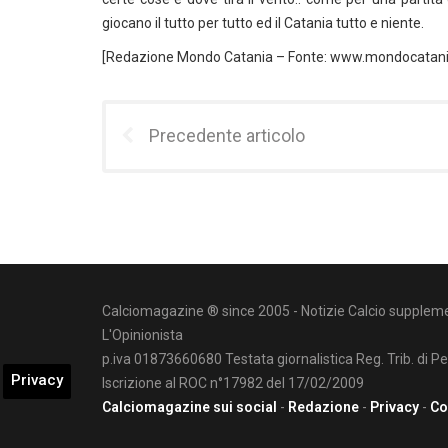
giocano il tutto per tutto ed il Catania tutto e niente.
[Redazione Mondo Catania – Fonte: www.mondocatan
Precedente articolo
Calciomagazine ® since 2005 - Notizie Calcio suppleme
L'Opinionista
p.iva 01873660680 Testata giornalistica Reg. Trib. di P
Privacy
Iscrizione al ROC n°17982 del 17/02/2009
Calciomagazine sui social
-
Redazione
-
Privacy
-
Co