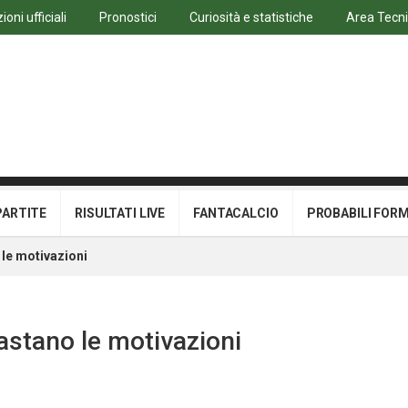
oni ufficiali
Pronostici
Curiosità e statistiche
Area Tecn
PARTITE
RISULTATI LIVE
FANTACALCIO
PROBABILI FOR
le motivazioni
astano le motivazioni