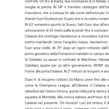
controllo. Un tiro di Basta, due conclusioni di Di Natale,
sveglia la partita. Al 58° il meritato raddoppio dell
marcatore, che si insinua fin alle porte dell’area per
tirando fuori Ricchiuti per Suazo che si fa subito notar
Al 63′ ennesimo spunto di Suazo, fatti fuori due difensor
un’incursione di 25 metri palla al piede fino a scoccare i
Catania che costringe Handanovic a concedere il primo 
svetta mandando verso l’angolino basso, Handanovic pro
fuori area: stelle. Al 79° dopo un rigore richiesto dall
primo giocatore della Primavera mandato in campo da M
di Catellani su assist in verticale di Marchese, Handa
Catellani, spazio per un altro giovanissimo. All’88°
fronte alla porta friulana. Al 3° minuto di recupero è 
Dopo 4′ di recupero l’arbitro De Marco pone fine alle 
come la Champions League, all’Udinese. Il Catania co
classifica dal Chievo Verona, quindi nella parte destra d
squadra di Montella, alla ricerca adesso anch’esso di b
Catania nel presente. Chi vincerà? Luci ed ombra, il 
certe cose e dove tira il vento.. come per una partita