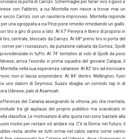
 sorvolano la porta di Carrizo. Schermaglie per tener vivo il gioco e
’Udinese con Fabbrini, a cui Montella non riesce a trovar mai un
 far secco Carrizo con un rasoterra improvviso. Montella risponde
e per una sgroppata a cui Pinzi pone rimedio rimediando un giallo.
i tiro a giro di poco a lato. Al 67′ Pereyra è libero di proporsi in
l tiro, centrale, bloccato da Carrizo. Al 68° primo tiro in porta del
corner per i rossazzurri, da punizione calciata da Gomez, Spolli
vvidenziale in tuffo. Al 74′ tentativo al volo di Spolli da poco
’Udinese, arriva l’esordio in prima squadra del giovane Calapai, il
ontella nella sua esperienza catanese. Al 82′ tiro ad incrociare
novic non si lascia sorprendere. Al 84′ dentro Wellington, fuori
 dopo uno slalom di Seymour, Suazo sbaglia un comodo tap in di
ancora Udinese, palo di Asamoah.
sofferenze del Catania assegnando la vittoria, più che meritata,
nclude tra gli applausi del proprio pubblico ma scavalcato in
ella classifica. Le motivazioni di alta quota non sono bastate alla
uoni motivi per restare od andare via. C’è la Roma nel futuro, il
dubbio resta, anche se tutti ormai nel calcio sanno come vanno
 di fine campionato tra Catania ed Udinese, dove i bianconeri si