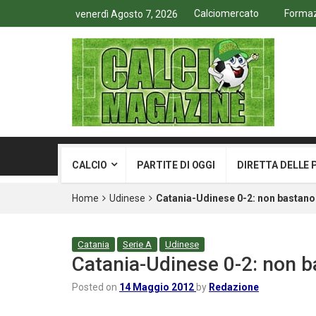
Calciomercato
Formazi
venerdì Agosto 7, 2026
CALCIO
PARTITE DI OGGI
DIRETTA DELLE 
Home
Udinese
Catania-Udinese 0-2: non bastano 
Catania
Serie A
Udinese
Catania-Udinese 0-2: non b
Posted on
14 Maggio 2012
by
Redazione