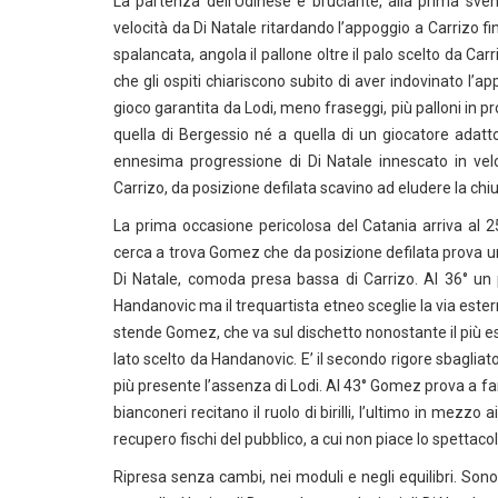
La partenza dell’Udinese è bruciante, alla prima svent
velocità da Di Natale ritardando l’appoggio a Carrizo f
spalancata, angola il pallone oltre il palo scelto da Car
che gli ospiti chiariscono subito di aver indovinato l’app
gioco garantita da Lodi, meno fraseggi, più palloni in pr
quella di Bergessio né a quella di un giocatore adatto
ennesima progressione di Di Natale innescato in velo
Carrizo, da posizione defilata scavino ad eludere la chiusur
La prima occasione pericolosa del Catania arriva al 25′
cerca a trova Gomez che da posizione defilata prova un
Di Natale, comoda presa bassa di Carrizo. Al 36° un 
Handanovic ma il trequartista etneo sceglie la via estern
stende Gomez, che va sul dischetto nonostante il più es
lato scelto da Handanovic. E’ il secondo rigore sbagliato
più presente l’assenza di Lodi. Al 43° Gomez prova a fa
bianconeri recitano il ruolo di birilli, l’ultimo in mezzo 
recupero fischi del pubblico, a cui non piace lo spettaco
Ripresa senza cambi, nei moduli e negli equilibri. Sono g