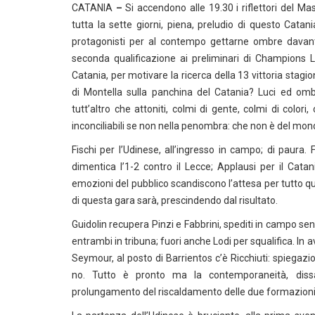
CATANIA
–
Si accendono alle 19.30 i riflettori del M
tutta la sette giorni, piena, preludio di questo Catani
protagonisti per al contempo gettarne ombre davanti, 
seconda qualificazione ai preliminari di Champions Le
Catania, per motivare la ricerca della 13 vittoria stagi
di Montella sulla panchina del Catania? Luci ed ombre
tutt’altro che attoniti, colmi di gente, colmi di colo
inconciliabili se non nella penombra: che non è del mond
Fischi per l’Udinese, all’ingresso in campo; di paura
dimentica l’1-2 contro il Lecce; Applausi per il Catan
emozioni del pubblico scandiscono l’attesa per tutto quel
di questa gara sarà, prescindendo dal risultato.
Guidolin recupera Pinzi e Fabbrini, spediti in campo s
entrambi in tribuna; fuori anche Lodi per squalifica. In
Seymour, al posto di Barrientos c’è Ricchiuti: spiega
no. Tutto è pronto ma la contemporaneità, dissac
prolungamento del riscaldamento delle due formazioni, gi