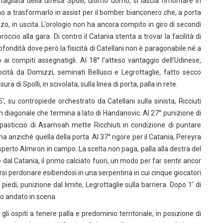
agliata della difesa Spolli, ultimo uomo, si lascia rimontare in
ino a trasformarlo in assist per il bomber bianconero che, a porta
rizo, in uscita. L’orologio non ha ancora compito in giro di secondi
roccio alla gara. Di contro il Catania stenta a trovar la facilità di
ofondità dove però la fisicità di Catellani non è paragonabile né a
 ai compiti assegnatigli. Al 18° l’atteso vantaggio dell’Udinese,
cità da Domizzi, seminati Bellusci e Legrottaglie, fatto secco
a di Spolli, in scivolata, sulla linea di porta, palla in rete.
, su contropiede orchestrato da Catellani sulla sinista, Ricciuti
 diagonale che termina a lato di Handanovic. Al 27° punizione di
pasticcio di Asamoah mette Ricchiuti in condizione di puntare
a anziché quella della porta. Al 37° rigore per il Catania, Pereyra
perto Almiron in campo. La scelta non paga, palla alla destra del
 dal Catania, il primo calciato fuori, un modo per far sentir ancor
rsi perdonare esibendosi in una serpentina in cui cinque giocatori
ai piedi, punizione dal limite, Legrottaglie sulla barriera. Dopo 1′ di
lo andato in scena.
li ospiti a tenere palla e predominio territoriale, in posizione di