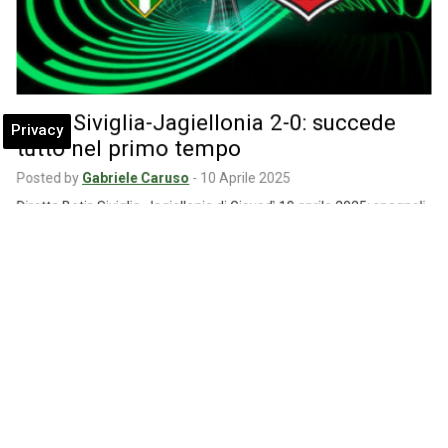
Betis Siviglia-Jagiellonia 2-0: succede
Privacy
tutto nel primo tempo
Posted by
Gabriele Caruso
-
10 Aprile 2025
Diretta Betis Siviglia-Jagiellonia di Giovedì 10 aprile 2025: spagnoli
avanti dopo 24 minuti con Bakambu,…