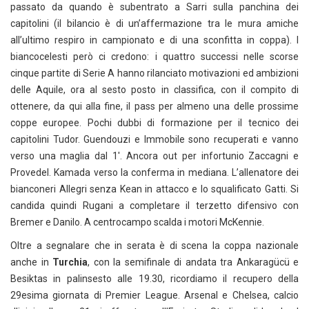
passato da quando è subentrato a Sarri sulla panchina dei
capitolini (il bilancio è di un’affermazione tra le mura amiche
all’ultimo respiro in campionato e di una sconfitta in coppa). I
biancocelesti però ci credono: i quattro successi nelle scorse
cinque partite di Serie A hanno rilanciato motivazioni ed ambizioni
delle Aquile, ora al sesto posto in classifica, con il compito di
ottenere, da qui alla fine, il pass per almeno una delle prossime
coppe europee. Pochi dubbi di formazione per il tecnico dei
capitolini Tudor. Guendouzi e Immobile sono recuperati e vanno
verso una maglia dal 1′. Ancora out per infortunio Zaccagni e
Provedel. Kamada verso la conferma in mediana. L’allenatore dei
bianconeri Allegri senza Kean in attacco e lo squalificato Gatti. Si
candida quindi Rugani a completare il terzetto difensivo con
Bremer e Danilo. A centrocampo scalda i motori McKennie.
Oltre a segnalare che in serata è di scena la coppa nazionale
anche in
Turchia
, con la semifinale di andata tra Ankaragücü e
Besiktas in palinsesto alle 19.30, ricordiamo il recupero della
29esima giornata di Premier League. Arsenal e Chelsea, calcio