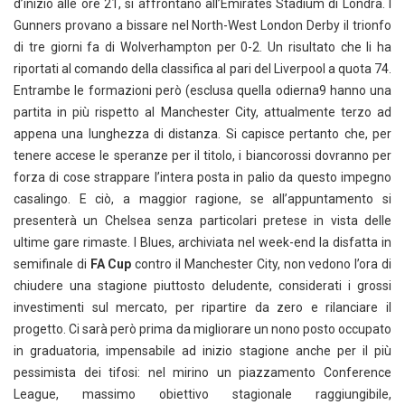
d’inizio alle ore 21, si affrontano all’Emirates Stadium di Londra. I
Gunners provano a bissare nel North-West London Derby il trionfo
di tre giorni fa di Wolverhampton per 0-2. Un risultato che li ha
riportati al comando della classifica al pari del Liverpool a quota 74.
Entrambe le formazioni però (esclusa quella odierna9 hanno una
partita in più rispetto al Manchester City, attualmente terzo ad
appena una lunghezza di distanza. Si capisce pertanto che, per
tenere accese le speranze per il titolo, i biancorossi dovranno per
forza di cose strappare l’intera posta in palio da questo impegno
casalingo. E ciò, a maggior ragione, se all’appuntamento si
presenterà un Chelsea senza particolari pretese in vista delle
ultime gare rimaste. I Blues, archiviata nel week-end la disfatta in
semifinale di
FA Cup
contro il Manchester City, non vedono l’ora di
chiudere una stagione piuttosto deludente, considerati i grossi
investimenti sul mercato, per ripartire da zero e rilanciare il
progetto. Ci sarà però prima da migliorare un nono posto occupato
in graduatoria, impensabile ad inizio stagione anche per il più
pessimista dei tifosi: nel mirino un piazzamento Conference
League, massimo obiettivo stagionale raggiungibile,