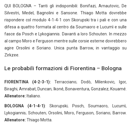
QUI BOLOGNA – Tanti gli indisponibili: Bonifazi, Arnautovic, De
Silvestri, Medel, Bagnolini e Sansone. Thiago Motta dovrebbe
rispondere col modulo 4-1-4-1 con Skorupski tra i pali e con una
difesa a quattro formata al centro da Soumaoro e Lucumì e sulle
fasce da Posch e Lykogiannis. Davanti a loro Schouten. In mezzo
al campo Moro e Ferguson mentre sulle corsie esterne dovrebbero
agire Orsolini e Soriano. Unica punta Barrow, in vantaggio su
Zirkzee.
Le probabili formazioni di Fiorentina – Bologna
FIORENTINA (4-2-3-1):
Terracciano; Dodò, Milenkovic, Igor,
Biraghi; Amrabat, Duncan; Ikoné, Bonaventura, Gonzalez; Kouamé.
Allenatore:
Italiano.
BOLOGNA (4-1-4-1)
: Skorupski; Posch, Soumaoro, Lucumì,
Lykogiannis; Schouten; Orsolini, Moro, Ferguson, Soriano; Barrow.
Allenatore:
Thiago Motta.