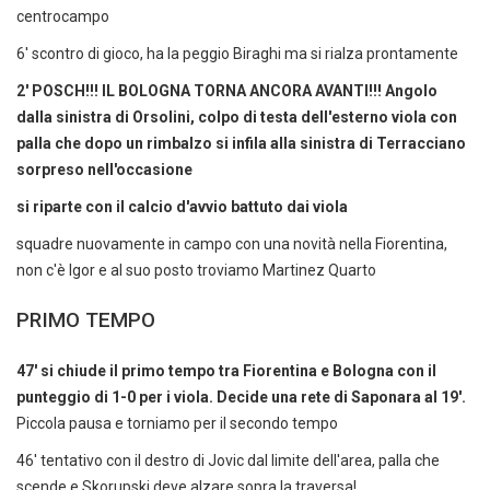
centrocampo
6' scontro di gioco, ha la peggio Biraghi ma si rialza prontamente
2' POSCH!!! IL BOLOGNA TORNA ANCORA AVANTI!!! Angolo
dalla sinistra di Orsolini, colpo di testa dell'esterno viola con
palla che dopo un rimbalzo si infila alla sinistra di Terracciano
sorpreso nell'occasione
si riparte con il calcio d'avvio battuto dai viola
squadre nuovamente in campo con una novità nella Fiorentina,
non c'è Igor e al suo posto troviamo Martinez Quarto
PRIMO TEMPO
47' si chiude il primo tempo tra Fiorentina e Bologna con il
punteggio di 1-0 per i viola. Decide una rete di Saponara al 19'.
Piccola pausa e torniamo per il secondo tempo
46' tentativo con il destro di Jovic dal limite dell'area, palla che
scende e Skorupski deve alzare sopra la traversa!