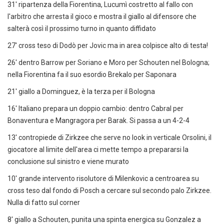
31' ripartenza della Fiorentina, Lucumì costretto al fallo con
l'arbitro che arresta il gioco e mostra il giallo al difensore che
salterà così il prossimo turno in quanto diffidato
27' cross teso di Dodò per Jovic ma in area colpisce alto di testa!
26' dentro Barrow per Soriano e Moro per Schouten nel Bologna;
nella Fiorentina fa il suo esordio Brekalo per Saponara
21' giallo a Dominguez, è la terza per il Bologna
16' Italiano prepara un doppio cambio: dentro Cabral per
Bonaventura e Mangragora per Barak. Si passa a un 4-2-4
13' contropiede di Zirkzee che serve no look in verticale Orsolini, il
giocatore al limite dell'area ci mette tempo a prepararsi la
conclusione sul sinistro e viene murato
10' grande intervento risolutore di Milenkovic a centroarea su
cross teso dal fondo di Posch a cercare sul secondo palo Zirkzee.
Nulla di fatto sul corner
8' giallo a Schouten, punita una spinta energica su Gonzalez a