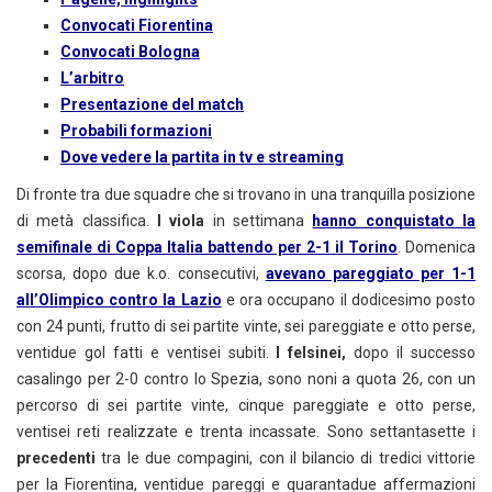
Convocati Fiorentina
Convocati Bologna
L’arbitro
Presentazione del match
Probabili formazioni
Dove vedere la partita in tv e streaming
Di fronte tra due squadre che si trovano in una tranquilla posizione
di metà classifica.
I viola
in settimana
hanno conquistato la
semifinale di Coppa Italia battendo per 2-1 il Torino
. Domenica
scorsa, dopo due k.o. consecutivi,
avevano pareggiato per 1-1
all’Olimpico contro la Lazio
e ora occupano il dodicesimo posto
con 24 punti, frutto di sei partite vinte, sei pareggiate e otto perse,
ventidue gol fatti e ventisei subiti.
I felsinei,
dopo il successo
casalingo per 2-0 contro lo Spezia, sono noni a quota 26, con un
percorso di sei partite vinte, cinque pareggiate e otto perse,
ventisei reti realizzate e trenta incassate. Sono settantasette i
precedenti
tra le due compagini, con il bilancio di tredici vittorie
per la Fiorentina, ventidue pareggi e quarantadue affermazioni