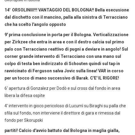
14' ORSOLINIII!!! VANTAGGIO DEL BOLOGNA!! Bella esecusione
dal dischetto con il mancino, palla alla sinistra di Terracciano
che ha scelto l'angolo opposto
9' prima conclusione in porta per il Bologna. Verticalizzazione
per Zirkzee che entra in area e con il destro calcia sul primo
palo con Terracciano reattivo di pugni a deviare in angolo! Sul
corner grande intervento di Terracciano con una mano sul
colpo di testa ben indirizzato di Schouten quindi sul tap in
ravvicinato di Ferguson salva Jovic sulla linea! VAR in corso
per un tocco di mano successivo di Barak. C'E' IL RIGORE!
6' apertura di Gonzalez per Dodò e sul cross dal fondo in area
libera la difesa ospite
4' intervento in gioco pericoloso di Lucumì su Biraghi su palla che
sfila sul fondo, non interviene il direttore di gara e rimessa dal
fondo per Skorupski
partiti! Calcio d'avvio battuto dal Bologna in maglia gialla,