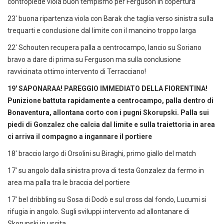
contropiede viola buon tempismo per Ferguson in copertura
23' buona ripartenza viola con Barak che taglia verso sinistra sulla
trequarti e conclusione dal limite con il mancino troppo larga
22' Schouten recupera palla a centrocampo, lancio su Soriano
bravo a dare di prima su Ferguson ma sulla conclusione
ravvicinata ottimo intervento di Terracciano!
19' SAPONARAA! PAREGGIO IMMEDIATO DELLA FIORENTINA!
Punizione battuta rapidamente a centrocampo, palla dentro di
Bonaventura, allontana corto con i pugni Skorupski. Palla sui
piedi di Gonzalez che calcia dal limite e sulla traiettoria in area
ci arriva il compagno a ingannare il portiere
18' braccio largo di Orsolini su Biraghi, primo giallo del match
17' su angolo dalla sinistra prova di testa Gonzalez da fermo in
area ma palla tra le braccia del portiere
17' bel dribbling su Sosa di Dodò e sul cross dal fondo, Lucumi si
rifugia in angolo. Sugli sviluppi intervento ad allontanare di
Skorupski in uscita