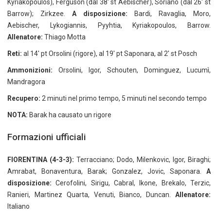
Kyriakopoulos), Ferguson (dal 38' st Aebischer), Soriano (dal 26' st
Barrow); Zirkzee.
A disposizione:
Bardi, Ravaglia, Moro,
Aebischer, Lykogiannis, Pyyhtia, Kyriakopoulos, Barrow.
Allenatore:
Thiago Motta
Reti:
al 14' pt Orsolini (rigore), al 19' pt Saponara, al 2' st Posch
Ammonizioni:
Orsolini, Igor, Schouten, Dominguez, Lucumì,
Mandragora
Recupero:
2 minuti nel primo tempo, 5 minuti nel secondo tempo
NOTA:
Barak ha causato un rigore
Formazioni ufficiali
FIORENTINA (4-3-3):
Terracciano; Dodo, Milenkovic, Igor, Biraghi;
Amrabat, Bonaventura, Barak; Gonzalez, Jovic, Saponara.
A
disposizione:
Cerofolini, Sirigu, Cabral, Ikone, Brekalo, Terzic,
Ranieri, Martinez Quarta, Venuti, Bianco, Duncan.
Allenatore:
Italiano