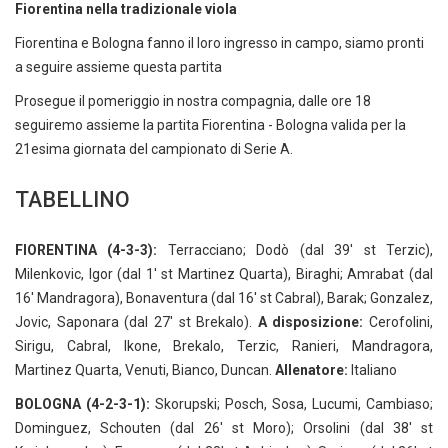
Fiorentina nella tradizionale viola
Fiorentina e Bologna fanno il loro ingresso in campo, siamo pronti
a seguire assieme questa partita
Prosegue il pomeriggio in nostra compagnia, dalle ore 18
seguiremo assieme la partita Fiorentina - Bologna valida per la
21esima giornata del campionato di Serie A.
TABELLINO
FIORENTINA (4-3-3):
Terracciano; Dodò (dal 39' st Terzic),
Milenkovic, Igor (dal 1' st Martinez Quarta), Biraghi; Amrabat (dal
16' Mandragora), Bonaventura (dal 16' st Cabral), Barak; Gonzalez,
Jovic, Saponara (dal 27' st Brekalo).
A disposizione:
Cerofolini,
Sirigu, Cabral, Ikone, Brekalo, Terzic, Ranieri, Mandragora,
Martinez Quarta, Venuti, Bianco, Duncan.
Allenatore:
Italiano
BOLOGNA (4-2-3-1):
Skorupski; Posch, Sosa, Lucumi, Cambiaso;
Dominguez, Schouten (dal 26' st Moro); Orsolini (dal 38' st