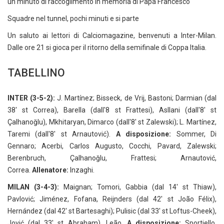
un minuto di raccoglimento in memoria di Papa Francesco
Squadre nel tunnel, pochi minuti e si parte
Un saluto ai lettori di Calciomagazine, benvenuti a Inter-Milan.
Dalle ore 21 si gioca per il ritorno della semifinale di Coppa Italia.
TABELLINO
INTER (3-5-2):
J. Martínez; Bisseck, de Vrij, Bastoni; Darmian (dal
38' st Correa), Barella (dall'8 st Frattesi), Asllani (dall'8' st
Çalhanoğlu), Mkhitaryan, Dimarco (dall'8' st Zalewski); L. Martínez,
Taremi (dall'8' st Arnautović).
A disposizione:
Sommer, Di
Gennaro; Acerbi, Carlos Augusto, Cocchi, Pavard, Zalewski;
Berenbruch, Çalhanoğlu, Frattesi; Arnautović,
Correa.
Allenatore:
Inzaghi.
MILAN (3-4-3):
Maignan; Tomori, Gabbia (dal 14' st Thiaw),
Pavlović; Jiménez, Fofana, Reijnders (dal 42' st João Félix),
Hernández (dal 42' st Bartesaghi); Pulisic (dal 33' st Loftus-Cheek),
Jović (dal 33' st Abraham), Leão.
A disposizione:
Sportiello,