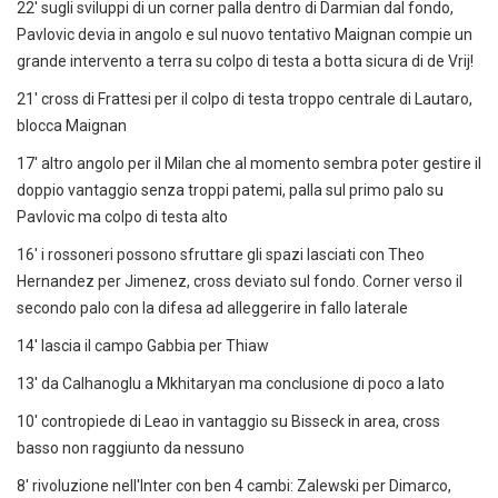
22' sugli sviluppi di un corner palla dentro di Darmian dal fondo,
Pavlovic devia in angolo e sul nuovo tentativo Maignan compie un
grande intervento a terra su colpo di testa a botta sicura di de Vrij!
21' cross di Frattesi per il colpo di testa troppo centrale di Lautaro,
blocca Maignan
17' altro angolo per il Milan che al momento sembra poter gestire il
doppio vantaggio senza troppi patemi, palla sul primo palo su
Pavlovic ma colpo di testa alto
16' i rossoneri possono sfruttare gli spazi lasciati con Theo
Hernandez per Jimenez, cross deviato sul fondo. Corner verso il
secondo palo con la difesa ad alleggerire in fallo laterale
14' lascia il campo Gabbia per Thiaw
13' da Calhanoglu a Mkhitaryan ma conclusione di poco a lato
10' contropiede di Leao in vantaggio su Bisseck in area, cross
basso non raggiunto da nessuno
8' rivoluzione nell'Inter con ben 4 cambi: Zalewski per Dimarco,