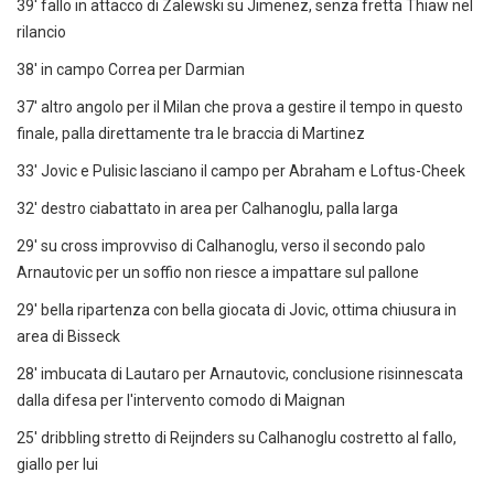
39' fallo in attacco di Zalewski su Jimenez, senza fretta Thiaw nel
rilancio
38' in campo Correa per Darmian
37' altro angolo per il Milan che prova a gestire il tempo in questo
finale, palla direttamente tra le braccia di Martinez
33' Jovic e Pulisic lasciano il campo per Abraham e Loftus-Cheek
32' destro ciabattato in area per Calhanoglu, palla larga
29' su cross improvviso di Calhanoglu, verso il secondo palo
Arnautovic per un soffio non riesce a impattare sul pallone
29' bella ripartenza con bella giocata di Jovic, ottima chiusura in
area di Bisseck
28' imbucata di Lautaro per Arnautovic, conclusione risinnescata
dalla difesa per l'intervento comodo di Maignan
25' dribbling stretto di Reijnders su Calhanoglu costretto al fallo,
giallo per lui