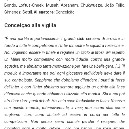
Bondo, Loftus-Cheek, Musah; Abraham, Chukwueze, João Félix,
Gimenez, Sottil.
Allenatore:
Conceição.
Conceiçao alla vigilia
“È una partita importantissima. I grandi club cercano di arrivare in
fondo a tutte le competizioni e l’Inter dimostra la squadra forte che è.
Noi vogliamo essere in finale e regalare un titolo ai tifosi. Mi aspetto
un Milan molto competitivo con molta fiducia, contro una grande
squadra, ma abbiamo tanta motivazione per fare una bella gara. […] “Il
modulo è importante ma poi ogni giocatore individuale deve dare il
suo controibuto. Sappiamo che dobbiamo difendere i punti di forza
dell’Inter, e con l’Inter abbiamo sempre aggiunto un quinto alla linea
difensiva anche quando abbiamo utilizzato altri moduli. Sta a noi poi
sfruttare i loro punti deboli. Ho visto cose fantastiche in fase offensiva
con questo modulo, difensivamente, invece, non siamo stati come
vogliamo. Loro sono abituati ad essere in corsa per tutte le
competizioni. Non penso siano stanchi perché il recupero dei
giocatori oggi è molto veloce. Loro poi hanno una rosa ampia,