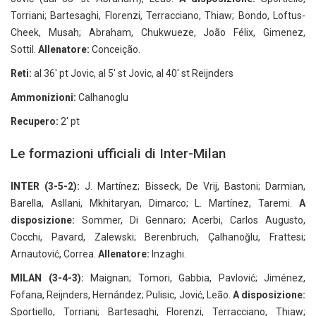
Torriani; Bartesaghi, Florenzi, Terracciano, Thiaw; Bondo, Loftus-
Cheek, Musah; Abraham, Chukwueze, João Félix, Gimenez,
Sottil.
Allenatore:
Conceição.
Reti:
al 36' pt Jovic, al 5' st Jovic, al 40' st Reijnders
Ammonizioni:
Calhanoglu
Recupero:
2' pt
Le formazioni ufficiali di Inter-Milan
INTER (3-5-2):
J. Martínez; Bisseck, De Vrij, Bastoni; Darmian,
Barella, Asllani, Mkhitaryan, Dimarco; L. Martínez, Taremi.
A
disposizione:
Sommer, Di Gennaro; Acerbi, Carlos Augusto,
Cocchi, Pavard, Zalewski; Berenbruch, Çalhanoğlu, Frattesi;
Arnautović, Correa.
Allenatore:
Inzaghi.
MILAN (3-4-3):
Maignan; Tomori, Gabbia, Pavlović; Jiménez,
Fofana, Reijnders, Hernández; Pulisic, Jović, Leão.
A disposizione:
Sportiello, Torriani; Bartesaghi, Florenzi, Terracciano, Thiaw;