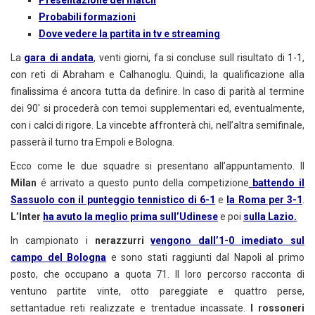
Presentazione del match
Probabili formazioni
Dove vedere la partita in tv e streaming
La
gara di andata
, venti giorni, fa si concluse sull risultato di 1-1,
con reti di Abraham e Calhanoglu. Quindi, la qualificazione alla
finalissima é ancora tutta da definire. In caso di parità al termine
dei 90′ si procederà con temoi supplementari ed, eventualmente,
con i calci di rigore. La vincebte affronterà chi, nell’altra semifinale,
passerà il turno tra Empoli e Bologna.
Ecco come le due squadre si presentano all’appuntamento. Il
Milan
é arrivato a questo punto della competizione
battendo il
Sassuolo con il punteggio tennistico di 6-1
e
la Roma per 3-1
.
L’Inter
ha avuto la meglio prima sull’Udinese
e poi
sulla Lazio.
In campionato i
nerazzurri
vengono dall’1-0 imediato sul
campo del Bologna
e sono stati raggiunti dal Napoli al primo
posto, che occupano a quota 71. Il loro percorso racconta di
ventuno partite vinte, otto pareggiate e quattro perse,
settantadue reti realizzate e trentadue incassate.
I rossoneri