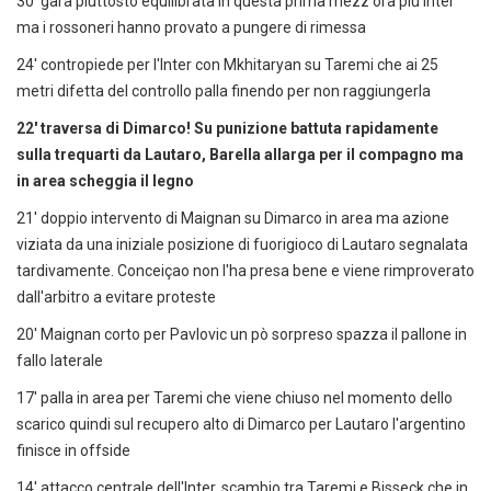
30' gara piuttosto equilibrata in questa prima mezz'ora più Inter
ma i rossoneri hanno provato a pungere di rimessa
24' contropiede per l'Inter con Mkhitaryan su Taremi che ai 25
metri difetta del controllo palla finendo per non raggiungerla
22' traversa di Dimarco! Su punizione battuta rapidamente
sulla trequarti da Lautaro, Barella allarga per il compagno ma
in area scheggia il legno
21' doppio intervento di Maignan su Dimarco in area ma azione
viziata da una iniziale posizione di fuorigioco di Lautaro segnalata
tardivamente. Conceiçao non l'ha presa bene e viene rimproverato
dall'arbitro a evitare proteste
20' Maignan corto per Pavlovic un pò sorpreso spazza il pallone in
fallo laterale
17' palla in area per Taremi che viene chiuso nel momento dello
scarico quindi sul recupero alto di Dimarco per Lautaro l'argentino
finisce in offside
14' attacco centrale dell'Inter, scambio tra Taremi e Bisseck che in