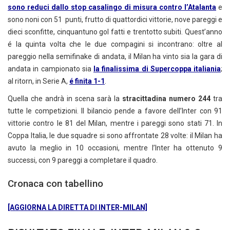
sono reduci dallo stop casalingo di misura contro l’Atalanta
e
sono noni con 51 punti, frutto di quattordici vittorie, nove pareggi e
dieci sconfitte, cinquantuno gol fatti e trentotto subiti. Quest’anno
é la quinta volta che le due compagini si incontrano: oltre al
pareggio nella semifinake di andata, il Milan ha vinto sia la gara di
andata in campionato sia
la finalissima di Supercoppa italian
ia
;
al ritorn, in Serie A,
é finita 1-1
.
Quella che andrà in scena sarà la
stracittadina numero 244
tra
tutte le competizioni. Il bilancio pende a favore dell’Inter con 91
vittorie contro le 81 del Milan, mentre i pareggi sono stati 71. In
Coppa Italia, le due squadre si sono affrontate 28 volte: il Milan ha
avuto la meglio in 10 occasioni, mentre l’Inter ha ottenuto 9
successi, con 9 pareggi a completare il quadro.
Cronaca con tabellino
[AGGIORNA LA DIRETTA DI INTER-MILAN]