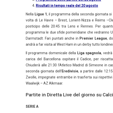
Risultati in tempo reale del 20 agosto
Nella
Ligue 1
, il programma della seconda giornata si c
volta di Le Havre – Brest, Lorient-Nizza e Reims –Cle
posticipo delle 20:45 tra Lens e Rennes. Per quant
programma le due sfide pomeridiane che vedranno Un
Darmstadt. Fari puntati anche in
Premier League
, d
andrà a far visita al West Ham in un derby tutto londine
Il programma domenicale della
Liga spagnola
, vedrà
carica del Barcellona ospitare il Cadice, per riscatt
Chiuderà alle 21:30 l’Atletico Madrid di Simeone in cas
seconda giornata dell’
Eredivisie
, a partire dalle 12:
Zwolle, impegnate entrambe in trasferta sui rispettiv
Waalwijk – AZ Alkmaar.
Partite in Diretta Live del giorno su Ca
SERIE A