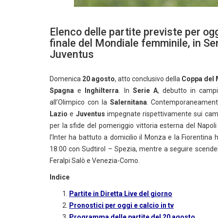
Elenco delle partite previste per og
finale del Mondiale femminile, in S
Juventus
Domenica
20 agosto
, atto conclusivo della
Coppa del
Spagna
e
Inghilterra
. In
Serie A
, debutto in camp
all’Olimpico con la
Salernitana
. Contemporaneamen
Lazio
e
Juventus
impegnate rispettivamente sui cam
per la sfide del pomeriggio vittoria esterna del Napol
l’Inter ha battuto a domicilio il Monza e la Fiorentin
18:00 con Sudtirol – Spezia, mentre a seguire scende
Feralpi Salò e Venezia-Como.
Indice
Partite in Diretta Live del giorno
Pronostici per oggi e calcio in tv
Programma delle partite del 20 agosto