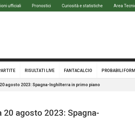
ni ufficiali
Pronostici
Curiosità e statistiche
Area Tecni
PARTITE
RISULTATI LIVE
FANTACALCIO
PROBABILI FOR
 20 agosto 2023: Spagna-Inghilterra in primo piano
ca 20 agosto 2023: Spagna-