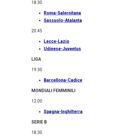
18.30
Roma-Salernitana
Sassuolo-Atalanta
20.45
Lecce-Lazio
Udinese-Juventus
LIGA
19.30
Barcellona-Cadice
MONDIALI FEMMINILI
12.00
Spagna-Inghilterra
SERIE B
18.30