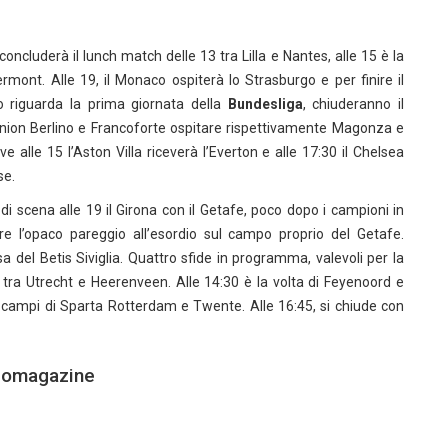
oncluderà il lunch match delle 13 tra Lilla e Nantes, alle 15 è la
rmont. Alle 19, il Monaco ospiterà lo Strasburgo e per finire il
o riguarda la prima giornata della
Bundesliga
, chiuderanno il
ion Berlino e Francoforte ospitare rispettivamente Magonza e
ove alle 15 l’Aston Villa riceverà l’Everton e alle 17:30 il Chelsea
se.
 di scena alle 19 il Girona con il Getafe, poco dopo i campioni in
are l’opaco pareggio all’esordio sul campo proprio del Getafe.
a del Betis Siviglia. Quattro sfide in programma, valevoli per la
15 tra Utrecht e Heerenveen. Alle 14:30 è la volta di Feyenoord e
i campi di Sparta Rotterdam e Twente. Alle 16:45, si chiude con
lciomagazine