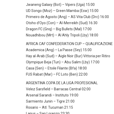
Jwaneng Galaxy (Bot) – Vipers (Uga) 15:00
UD Songo (Moz) – Green Mamba (Esw) 15:00
Primeiro de Agosto (Ang) – AS Vita Club (Drc) 16:00
Otoho d’Oyo (Con) – Al-Merreikh (Sud) 16:30
Dragon FC (Gnq) – Big Bullets (Mal) 17:00
Nouadhibou (Mrt) – Al Ahly Tripoli (Lby) 18:00
AFRICA CAF CONFEDERATION CUP – QUALIFICAZIONE
Academica (Ang) – La Passe (Sey) 15:00
Hay al-Arab (Sud) – Aigle Noir (Bur) Vittoria per Ritiro
Olympique Beja (Tun) – Abu Salim (Lby) 17:00
Casa (Sen) – Etoile Filante (Bfa) 18:00
FUS Rabat (Mar) – FC Loto (Ben) 22:00
ARGENTINA COPA DE LA LIGA PROFESIONAL
Velez Sarsfield – Barracas Central 02:00
Arsenal Sarandi – Instituto 19:00
Sarmiento Junin – Tigre 21:00
Rosario – Atl. Tucuman 21:15
Lanus – San Lorenzo 23:30