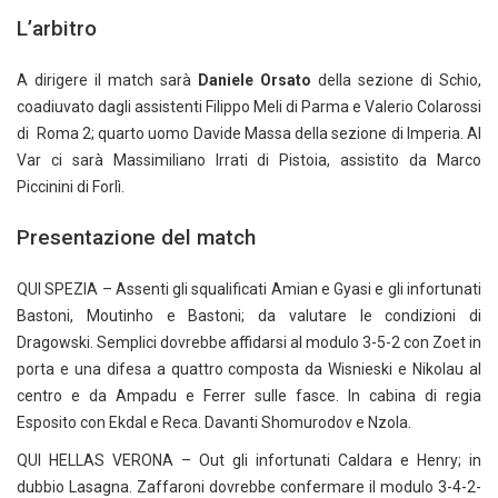
L’arbitro
A dirigere il match sarà
Daniele Orsato
della sezione di Schio,
coadiuvato dagli assistenti Filippo Meli di Parma e Valerio Colarossi
di Roma 2; quarto uomo Davide Massa della sezione di Imperia. Al
Var ci sarà Massimiliano Irrati di Pistoia, assistito da Marco
Piccinini di Forlì.
Presentazione del match
QUI SPEZIA – Assenti gli squalificati Amian e Gyasi e gli infortunati
Bastoni, Moutinho e Bastoni; da valutare le condizioni di
Dragowski. Semplici dovrebbe affidarsi al modulo 3-5-2 con Zoet in
porta e una difesa a quattro composta da Wisnieski e Nikolau al
centro e da Ampadu e Ferrer sulle fasce. In cabina di regia
Esposito con Ekdal e Reca. Davanti Shomurodov e Nzola.
QUI HELLAS VERONA – Out gli infortunati Caldara e Henry; in
dubbio Lasagna. Zaffaroni dovrebbe confermare il modulo 3-4-2-