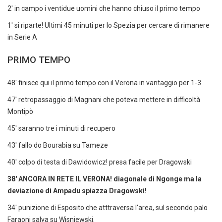
2' in campo i ventidue uomini che hanno chiuso il primo tempo
1' si riparte! Ultimi 45 minuti per lo Spezia per cercare di rimanere
in Serie A
PRIMO TEMPO
48' finisce qui il primo tempo con il Verona in vantaggio per 1-3
47' retropassaggio di Magnani che poteva mettere in difficoltà
Montipò
45' saranno tre i minuti di recupero
43' fallo do Bourabia su Tameze
40' colpo di testa di Dawidowicz! presa facile per Dragowski
38' ANCORA IN RETE IL VERONA! diagonale di Ngonge ma la
deviazione di Ampadu spiazza Dragowski!
34' punizione di Esposito che atttraversa l'area, sul secondo palo
Faraoni salva su Wisniewski.