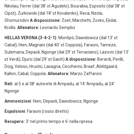
Nikolau; Ferrer (dal 38' st Agudelo), Bourabia, Esposito (dal 38' st
Cipot), Zurkowski (dal 18' st Kovalenko), Reca; Nzola,
Shomurodov
A disposizione:
Zoet, Marchetti, Zovko, Ekdal,
Krollis.
Allenatore:
Leonardo Semplici
HELLAS VERONA (3-4-2-1):
Montipò; Dawidowicz (dal 13' st
Cabal), Hien, Magnani (dal 40' st Coppola), Faraoni, Tameze,
Sulemana, Depaoli; Ngonge (dal 29' st Terraciano), Lazovic (dal 13'
st Verdi); Djuric (dal 29' st Gaich)
A disposizione:
Berardi, Perilli,
Doig, Veloso, Hrustic, Lasagna, Ceccherini, Braaf, Abildgaard,
Kallon, Cabal, Coppola.
Allenatore:
Marzo Zaffaroni
Reti:
al 5 e al 38' autorete di Ampadu, al 14' Ampadu, al 24'
Ngonge
Ammonizioni
: Hien, Depaoli, Dawidowicz, Ngonge
Espulsioni
: Faraoni (rosso diretto)
Recupero:
3' nel primo tempo e 6' nella ripresa