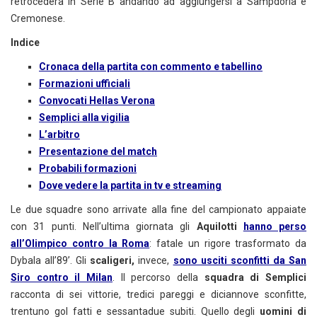
retrocederà in Serie B andando ad aggiungersi a Sampdoria e
Cremonese.
Indice
Cronaca della partita con commento e tabellino
Formazioni ufficiali
Convocati Hellas Verona
Semplici alla vigilia
L’arbitro
Presentazione del match
Probabili formazioni
Dove vedere la partita in tv e streaming
Le due squadre sono arrivate alla fine del campionato appaiate
con 31 punti. Nell’ultima giornata gli
Aquilotti
hanno perso
all’Olimpico contro la Roma
: fatale un rigore trasformato da
Dybala all’89’. Gli
scaligeri,
invece,
sono usciti sconfitti da San
Siro contro il Milan
. Il percorso della
squadra di Semplici
racconta di sei vittorie, tredici pareggi e diciannove sconfitte,
trentuno gol fatti e sessantadue subiti. Quello degli
uomini di