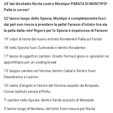
24' dal dischetto Nzola contro Montipo! PARATA DI MONTIPO!
Palla in corner!
22' lancio lungo dello Spezia, Montipò é completamente fuori
dai pali non riesce a prendere la palla! Faraoni d'istinto tira via
la palla dalla rete! Rigore per lo Spezia e espulsione di Faraoni
19' colpo di testa del nuovo entrato Kovalenko! Palla sul fondo!
18' nello Spezia fuori Zurkowski e dentro Kovalenko
17' lancio di oggetti in cambio. Orsato ferma il gioco e i giocatori ne
approfittano per un cooling break
13' doppio cambio nel Verona: dentro Cabal e Verdi e fuori
Dawidowicz e Lazovic
10' calcio d'angolo in favore del Verona causato da Ampadu.
Corner battuto senza effettu.
7' cambio nello Spezia: dentro Verde al posto di Wisnieski
3' lancio lungo di Nicolaou, del tutto fuori misura per Nzola