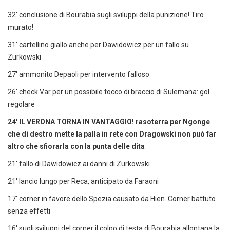
32' conclusione di Bourabia sugli sviluppi della punizione! Tiro
murato!
31' cartellino giallo anche per Dawidowicz per un fallo su
Zurkowski
27' ammonito Depaoli per intervento falloso
26' check Var per un possibile tocco di braccio di Sulemana: gol
regolare
24' IL VERONA TORNA IN VANTAGGIO! rasoterra per Ngonge
che di destro mette la palla in rete con Dragowski non può far
altro che sfiorarla con la punta delle dita
21' fallo di Dawidowicz ai danni di Zurkowski
21' lancio lungo per Reca, anticipato da Faraoni
17' corner in favore dello Spezia causato da Hien. Corner battuto
senza effetti
16' sugli sviluppi del corner il colpo di testa di Bourabia allontana la