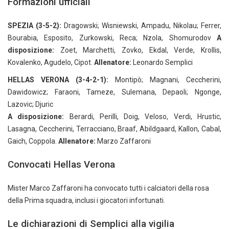
Formazioni ufficiali
SPEZIA (3-5-2):
Dragowski; Wisniewski, Ampadu, Nikolau; Ferrer,
Bourabia, Esposito, Zurkowski, Reca; Nzola, Shomurodov
A
disposizione:
Zoet, Marchetti, Zovko, Ekdal, Verde, Krollis,
Kovalenko, Agudelo, Cipot.
Allenatore:
Leonardo Semplici
HELLAS VERONA (3-4-2-1):
Montipò; Magnani, Ceccherini,
Dawidowicz; Faraoni, Tameze, Sulemana, Depaoli; Ngonge,
Lazovic; Djuric
A disposizione:
Berardi, Perilli, Doig, Veloso, Verdi, Hrustic,
Lasagna, Ceccherini, Terracciano, Braaf, Abildgaard, Kallon, Cabal,
Gaich, Coppola.
Allenatore:
Marzo Zaffaroni
Convocati Hellas Verona
Mister Marco Zaffaroni ha convocato tutti i calciatori della rosa
della Prima squadra, inclusi i giocatori infortunati.
Le dichiarazioni di Semplici alla vigilia