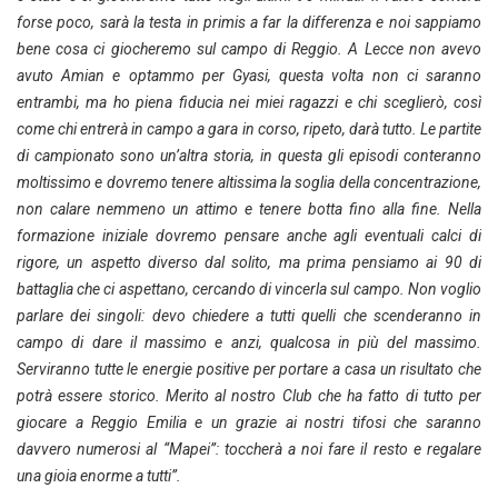
forse poco, sarà la testa in primis a far la differenza e noi sappiamo
bene cosa ci giocheremo sul campo di Reggio. A Lecce non avevo
avuto Amian e optammo per Gyasi, questa volta non ci saranno
entrambi, ma ho piena fiducia nei miei ragazzi e chi sceglierò, così
come chi entrerà in campo a gara in corso, ripeto, darà tutto. Le partite
di campionato sono un’altra storia, in questa gli episodi conteranno
moltissimo e dovremo tenere altissima la soglia della concentrazione,
non calare nemmeno un attimo e tenere botta fino alla fine. Nella
formazione iniziale dovremo pensare anche agli eventuali calci di
rigore, un aspetto diverso dal solito, ma prima pensiamo ai 90 di
battaglia che ci aspettano, cercando di vincerla sul campo. Non voglio
parlare dei singoli: devo chiedere a tutti quelli che scenderanno in
campo di dare il massimo e anzi, qualcosa in più del massimo.
Serviranno tutte le energie positive per portare a casa un risultato che
potrà essere storico. Merito al nostro Club che ha fatto di tutto per
giocare a Reggio Emilia e un grazie ai nostri tifosi che saranno
davvero numerosi al “Mapei”: toccherà a noi fare il resto e regalare
una gioia enorme a tutti”.