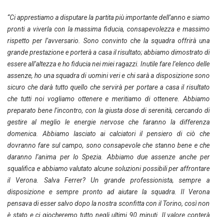
“Ci apprestiamo a disputare la partita più importante dell’anno e siamo
pronti a viverla con la massima fiducia, consapevolezza e massimo
rispetto per l’avversario. Sono convinto che la squadra offrirà una
grande prestazione e porterà a casa il risultato; abbiamo dimostrato di
essere all’altezza e ho fiducia nei miei ragazzi. Inutile fare l’elenco delle
assenze, ho una squadra di uomini veri e chi sarà a disposizione sono
sicuro che darà tutto quello che servirà per portare a casa il risultato
che tutti noi vogliamo ottenere e meritiamo di ottenere. Abbiamo
preparato bene l’incontro, con la giusta dose di serenità, cercando di
gestire al meglio le energie nervose che faranno la differenza
domenica. Abbiamo lasciato ai calciatori il pensiero di ciò che
dovranno fare sul campo, sono consapevole che stanno bene e che
daranno l’anima per lo Spezia. Abbiamo due assenze anche per
squalifica e abbiamo valutato alcune soluzioni possibili per affrontare
il Verona. Salva Ferrer? Un grande professionista, sempre a
disposizione e sempre pronto ad aiutare la squadra. Il Verona
pensava di esser salvo dopo la nostra sconfitta con il Torino, così non
è stato e ci giocheremo tutto negli ultimi 90 minuti. Il valore conterà