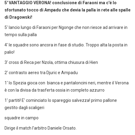
5' VANTAGGIO VERONA! conclusione di Faraoni ma c'é lo
sfortunato tocco di Ampadu che devia la palla in rete alle spalle
di Dragowski!
5' lancio lungo di Faraoni per Ngonge che non riesce ad arrivare in
tempo sulla palla
4' le squadre sono ancora in fase di studio. Troppo alta la posta in
palio!
3' cross di Reca per Nzola, ottima chiusura di Hien
2' contrasto aereo tra Djuric e Ampadu
1' lo Spezia gioca con bianca e pantaloncini neri, mentre il Verona
è con la divisa da trasferta ossia in completo azzurro
1' partiti! E' cominciato lo spareggio salvezza! primo pallone
gestito dagli scaligeri
squadre in campo
Dirige il match l'arbitro Daniele Orsato.