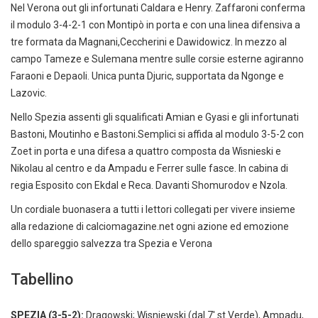
Nel Verona out gli infortunati Caldara e Henry. Zaffaroni conferma
il modulo 3-4-2-1 con Montipò in porta e con una linea difensiva a
tre formata da Magnani,Ceccherini e Dawidowicz. In mezzo al
campo Tameze e Sulemana mentre sulle corsie esterne agiranno
Faraoni e Depaoli. Unica punta Djuric, supportata da Ngonge e
Lazovic.
Nello Spezia assenti gli squalificati Amian e Gyasi e gli infortunati
Bastoni, Moutinho e Bastoni.Semplici si affida al modulo 3-5-2 con
Zoet in porta e una difesa a quattro composta da Wisnieski e
Nikolau al centro e da Ampadu e Ferrer sulle fasce. In cabina di
regia Esposito con Ekdal e Reca. Davanti Shomurodov e Nzola.
Un cordiale buonasera a tutti i lettori collegati per vivere insieme
alla redazione di calciomagazine.net ogni azione ed emozione
dello spareggio salvezza tra Spezia e Verona
Tabellino
SPEZIA (3-5-2):
Dragowski; Wisniewski (dal 7' st Verde), Ampadu,