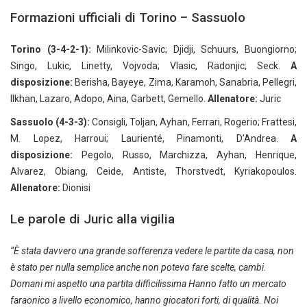
Formazioni ufficiali di Torino – Sassuolo
Torino (3-4-2-1):
Milinkovic-Savic; Djidji, Schuurs, Buongiorno;
Singo, Lukic, Linetty, Vojvoda; Vlasic, Radonjic; Seck.
A
disposizione:
Berisha, Bayeye, Zima, Karamoh, Sanabria, Pellegri,
Ilkhan, Lazaro, Adopo, Aina, Garbett, Gemello.
Allenatore:
Juric
Sassuolo (4-3-3):
Consigli, Toljan, Ayhan, Ferrari, Rogerio; Frattesi,
M. Lopez, Harroui; Laurienté, Pinamonti, D’Andrea.
A
disposizione:
Pegolo, Russo, Marchizza, Ayhan, Henrique,
Alvarez, Obiang, Ceide, Antiste, Thorstvedt, Kyriakopoulos.
Allenatore:
Dionisi
Le parole di Juric alla vigilia
“È stata davvero una grande sofferenza vedere le partite da casa, non
è stato per nulla semplice anche non potevo fare scelte, cambi.
Domani mi aspetto una partita difficilissima Hanno fatto un mercato
faraonico a livello economico, hanno giocatori forti, di qualità. Noi