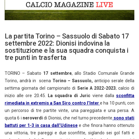
La partita Torino – Sassuolo di Sabato 17
settembre 2022: Dionisi indovina la
sostituzione e la sua squadra conquista i
tre punti in trasferta
TORINO – Sabato
17 settembre
, allo Stadio Comunale Grande
Torino, andrà in scena
Torino – Sassuolo,
anticipo serale della
settima giornata del campionato di
Serie A 2022-2023
; calcio di
inizio alle ore 20.45.
La squadra
di Juric
viene dalla
sconfitta
rimediata in extremis a San Siro contro l’Inter
e ha 10 punti, con
un percorso di tre partite vinte, una pareggiata e una persa. A
quota 6 i
neroverdi
di Dionisi, che nel turno precedente
sono stati
battuti per 1-3 in casa dall’Udinese
e che finora hanno ottenuto
una vittoria, tre pareggi e due sconfitte, siglando sei gol fatti e