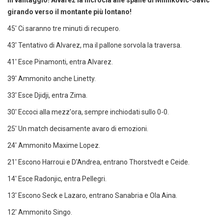
in vantaggio! Alvarez la incrocia alle spalle di Milinkovic-Savic
girando verso il montante più lontano!
45' Ci saranno tre minuti di recupero.
43' Tentativo di Alvarez, ma il pallone sorvola la traversa.
41' Esce Pinamonti, entra Alvarez.
39' Ammonito anche Linetty.
33' Esce Djidji, entra Zima.
30' Eccoci alla mezz'ora, sempre inchiodati sullo 0-0.
25' Un match decisamente avaro di emozioni.
24' Ammonito Maxime Lopez.
21' Escono Harroui e D'Andrea, entrano Thorstvedt e Ceide.
14' Esce Radonjic, entra Pellegri.
13' Escono Seck e Lazaro, entrano Sanabria e Ola Aina.
12' Ammonito Singo.