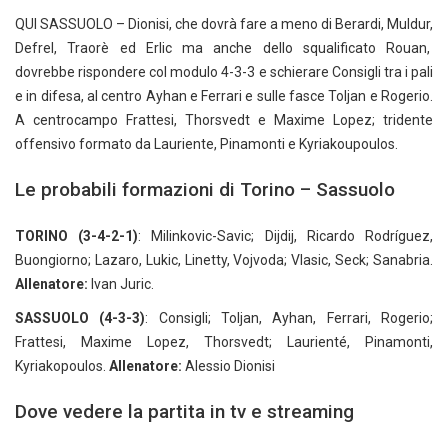
QUI SASSUOLO – Dionisi, che dovrà fare a meno di Berardi, Muldur,
Defrel, Traorè ed Erlic ma anche dello squalificato Rouan,
dovrebbe rispondere col modulo 4-3-3 e schierare Consigli tra i pali
e in difesa, al centro Ayhan e Ferrari e sulle fasce Toljan e Rogerio.
A centrocampo Frattesi, Thorsvedt e Maxime Lopez; tridente
offensivo formato da Lauriente, Pinamonti e Kyriakoupoulos.
Le probabili formazioni di Torino – Sassuolo
TORINO (3-4-2-1)
: Milinkovic-Savic; Dijdij, Ricardo Rodríguez,
Buongiorno; Lazaro, Lukic, Linetty, Vojvoda; Vlasic, Seck; Sanabria.
Allenatore:
Ivan Juric.
SASSUOLO (4-3-3)
: Consigli; Toljan, Ayhan, Ferrari, Rogerio;
Frattesi, Maxime Lopez, Thorsvedt; Laurienté, Pinamonti,
Kyriakopoulos.
Allenatore:
Alessio Dionisi
Dove vedere la partita in tv e streaming