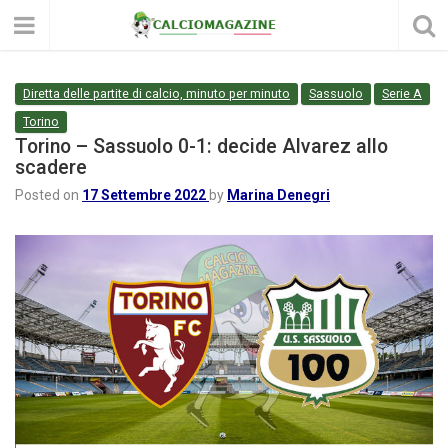
Diretta delle partite di calcio, minuto per minuto
Sassuolo
Serie A
Torino
Torino – Sassuolo 0-1: decide Alvarez allo
scadere
Posted on
17 Settembre 2022
by
Marina Denegri