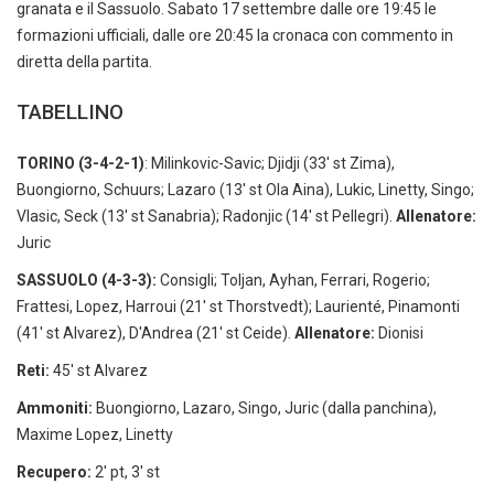
granata e il Sassuolo. Sabato 17 settembre dalle ore 19:45 le
formazioni ufficiali, dalle ore 20:45 la cronaca con commento in
diretta della partita.
TABELLINO
TORINO (3-4-2-1)
: Milinkovic-Savic; Djidji (33' st Zima),
Buongiorno, Schuurs; Lazaro (13' st Ola Aina), Lukic, Linetty, Singo;
Vlasic, Seck (13' st Sanabria); Radonjic (14' st Pellegri).
Allenatore:
Juric
SASSUOLO (4-3-3):
Consigli; Toljan, Ayhan, Ferrari, Rogerio;
Frattesi, Lopez, Harroui (21' st Thorstvedt); Laurienté, Pinamonti
(41' st Alvarez), D'Andrea (21' st Ceide).
Allenatore:
Dionisi
Reti:
45' st Alvarez
Ammoniti:
Buongiorno, Lazaro, Singo, Juric (dalla panchina),
Maxime Lopez, Linetty
Recupero:
2' pt, 3' st