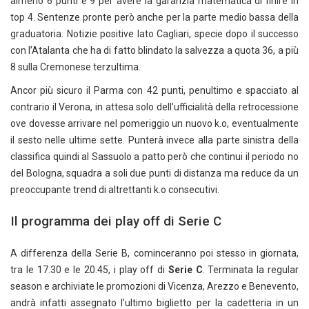
almeno 6 punti e 9 per avere la garanzia matematica di finire in
top 4. Sentenze pronte però anche per la parte medio bassa della
graduatoria. Notizie positive lato Cagliari, specie dopo il successo
con l’Atalanta che ha di fatto blindato la salvezza a quota 36, a più
8 sulla Cremonese terzultima.
Ancor più sicuro il Parma con 42 punti, penultimo e spacciato al
contrario il Verona, in attesa solo dell’ufficialità della retrocessione
ove dovesse arrivare nel pomeriggio un nuovo k.o, eventualmente
il sesto nelle ultime sette. Punterà invece alla parte sinistra della
classifica quindi al Sassuolo a patto però che continui il periodo no
del Bologna, squadra a soli due punti di distanza ma reduce da un
preoccupante trend di altrettanti k.o consecutivi.
Il programma dei play off di Serie C
A differenza della Serie B, cominceranno poi stesso in giornata,
tra le 17.30 e le 20.45, i play off di
Serie C
. Terminata la regular
season e archiviate le promozioni di Vicenza, Arezzo e Benevento,
andrà infatti assegnato l’ultimo biglietto per la cadetteria in un