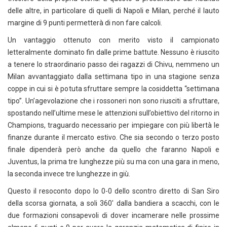
delle altre, in particolare di quelli di Napoli e Milan, perché il lauto
margine di 9 punti permetterà di non fare calcoli.
Un vantaggio ottenuto con merito visto il campionato
letteralmente dominato fin dalle prime battute. Nessuno è riuscito
a tenere lo straordinario passo dei ragazzi di Chivu, nemmeno un
Milan avvantaggiato dalla settimana tipo in una stagione senza
coppe in cui si è potuta sfruttare sempre la cosiddetta “settimana
tipo”. Un’agevolazione che i rossoneri non sono riusciti a sfruttare,
spostando nell’ultime mese le attenzioni sull’obiettivo del ritorno in
Champions, traguardo necessario per impiegare con più libertà le
finanze durante il mercato estivo. Che sia secondo o terzo posto
finale dipenderà però anche da quello che faranno Napoli e
Juventus, la prima tre lunghezze più su ma con una gara in meno,
la seconda invece tre lunghezze in giù.
Questo il resoconto dopo lo 0-0 dello scontro diretto di San Siro
della scorsa giornata, a soli 360′ dalla bandiera a scacchi, con le
due formazioni consapevoli di dover incamerare nelle prossime