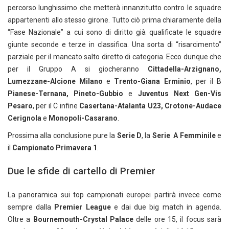
percorso lunghissimo che metterà innanzitutto contro le squadre
appartenenti allo stesso girone. Tutto ciò prima chiaramente della
“Fase Nazionale” a cui sono di diritto già qualificate le squadre
giunte seconde e terze in classifica. Una sorta di “risarcimento”
parziale per il mancato salto diretto di categoria. Ecco dunque che
per il Gruppo A si giocheranno
Cittadella-Arzignano,
Lumezzane-Alcione Milano
e
Trento-Giana Erminio
, per il B
Pianese-Ternana, Pineto-Gubbio
e
Juventus Next Gen-Vis
Pesaro
, per il C infine
Casertana-Atalanta U23, Crotone-Audace
Cerignola
e
Monopoli-Casarano
.
Prossima alla conclusione pure la
Serie D
, la
Serie A Femminile
e
il
Campionato Primavera 1
.
Due le sfide di cartello di Premier
La panoramica sui top campionati europei partirà invece come
sempre dalla
Premier League
e dai due big match in agenda.
Oltre a
Bournemouth-Crystal Palace
delle ore 15, il focus sarà