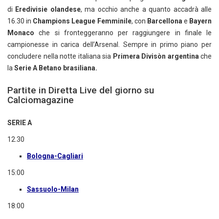
di
Eredivisie olandese
, ma occhio anche a quanto accadrà alle
16.30 in
Champions League Femminile
, con
Barcellona
e
Bayern
Monaco
che si fronteggeranno per raggiungere in finale le
campionesse in carica dell’Arsenal. Sempre in primo piano per
concludere nella notte italiana sia
Primera Divisòn argentina
che
la
Serie A Betano brasiliana.
Partite in Diretta Live del giorno su
Calciomagazine
SERIE A
12.30
Bologna-Cagliari
15:00
Sassuolo-Milan
18:00