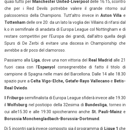
quasi tutto per
Manchester United-Liverpool
delle 16.15, scontro
che per i Red Devils potrebbe valere il grande ritorno sul
palcoscenico della Champions. Tutt’altro invece in
Aston Villa
e
Tottenham
delle ore 20: da un lato la voglia dei Villains di rifarsi dal
k.o in semifinale di anadata di Europa League col Nottingham e di
restare competitivi per l’Europa dei grandi, dall’altro quella degli
Spurs di De Zerbi di evitare una discesa in Championship che
avrebbe a dir poco del clamoroso.
Passiamo alla
Liga
, dove una non vittoria del
Real Madrid
alle 21
fuori casa con l’
Espanyol
consegnerebbe di fatto il titolo di
campione di Spagna nelle mani del Barcellona. Dalle 14 alle 18.30
spazio pure a
Celta Vigo-Elche, Getafe-Rayo Vallecano
e
Betis-
Real Oviedo
.
Il
Friburgo
semifinalista di Europa League sfiderà invece alle 19.30
il
Wolfsburg
nel posticipo della 32esima di
Bundesliga
, torneo in
cui alle15.30 e alle 19.30 spiccheranno anche
St. Pauli-Mainz
e
Borussia Monchengladbach-Borussia-Dortmund
.
Di 5 incontri sarà invece composto sia il programma di
Ligue 1
che