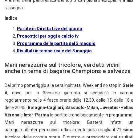
Premier nella panoramica dei top 5 campionati europei. Via alla
rassegna.
Indice
Partite in Diretta Live del giorno
Pronostici per oggi e calcio tv
Programma delle partite del 3 maggio
Risultati in tempo reale del 3 maggio
Mani nerazzurre sul tricolore, verdetti vicini
anche in tema di bagarre Champions e salvezza
Dal primo pomeriggio alla sera inoltrata. Week end no stop in
Serie
A
, dove per la 35esima giornata si scenderà in campo
regolarmente nelle 4 fasce orarie delle 12.30, delle 15, delle 18 e
delle 20.45:
Bologna-Cagliari, Sassuolo-Milan, Juventus-Hellas
Verona
e
Inter-Parma
le partite cronologicamente in programma.
Mani nerazzurre sul tricolore: Basterà infatti un
pareggio all’Inter per cucirsi ufficialmente sulla maglia il 21esimo
tricolore della propria storia. E questo a prescindere dai risultati