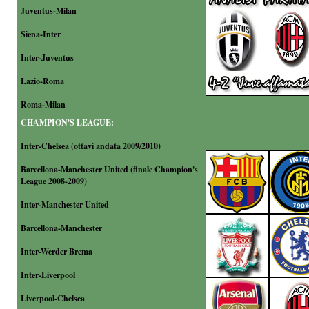
Juventus-Milan
Siena-Inter
Inter-Juventus
Lazio-Roma
Roma-Milan
CHAMPION'S LEAGUE:
Inter-Chelsea (ottavi andata 2009/2010)
Barcellona-Manchester United (finale Champion's
League 2008-2009)
Inter-Manchester United
Barcellona-Manchester
Inter-Werder Brema
Inter-Liverpool
Liverpool-Chelsea