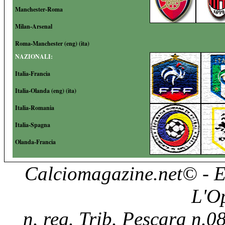
Manchester-Roma
Milan-Arsenal
Roma-Manchester (
eng
) (
ita
)
NAZIONALI:
Italia-Francia
Italia-Olanda (
eng
) (
ita
)
Italia-Romania
Italia-Spagna
Olanda-Francia
Calciomagazine.net
© - E
L'O
n. reg. Trib. Pescara n.08