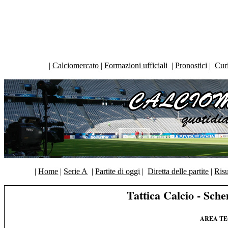
|
Calciomercato
|
Formazioni ufficiali
|
Pronostici
|
Curi
|
Home
|
Serie A
|
Partite di oggi
|
Diretta delle partite
|
Risu
Tattica Calcio - Sch
AREA TE