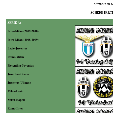
SCHEMI DI 
SCHEDE PARTI
SERIE A:
Inter-Milan (2009-2010)
Inter-Milan (2008-2009)
Lazio-Juventus
Roma-Milan
Fiorentina-Juventus
Juventus-Genoa
Juventus-Udinese
Milan-Lazio
Milan-Napoli
Roma-Inter