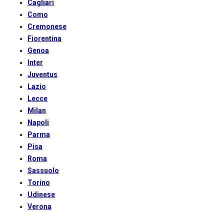
Cagliari
Como
Cremonese
Fiorentina
Genoa
Inter
Juventus
Lazio
Lecce
Milan
Napoli
Parma
Pisa
Roma
Sassuolo
Torino
Udinese
Verona