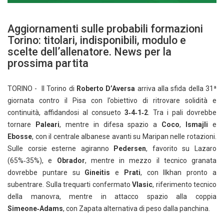
Aggiornamenti sulle probabili formazioni
Torino: titolari, indisponibili, modulo e
scelte dell’allenatore. News per la
prossima partita
TORINO - Il Torino di
Roberto D’Aversa
arriva alla sfida della 31ª
giornata contro il Pisa con l’obiettivo di ritrovare solidità e
continuità, affidandosi al consueto
3‑4‑1‑2
. Tra i pali dovrebbe
tornare
Paleari
, mentre in difesa spazio a
Coco
,
Ismajli
e
Ebosse
, con il centrale albanese avanti su Maripan nelle rotazioni.
Sulle corsie esterne agiranno
Pedersen
, favorito su Lazaro
(65%‑35%), e
Obrador
, mentre in mezzo il tecnico granata
dovrebbe puntare su
Gineitis
e
Prati
, con Ilkhan pronto a
subentrare. Sulla trequarti confermato
Vlasic
, riferimento tecnico
della manovra, mentre in attacco spazio alla coppia
Simeone‑Adams
, con Zapata alternativa di peso dalla panchina.