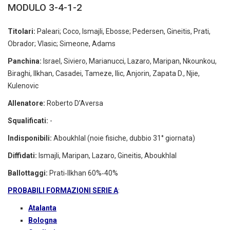
MODULO 3-4-1-2
Titolari:
Paleari; Coco, Ismajli, Ebosse; Pedersen, Gineitis, Prati,
Obrador; Vlasic; Simeone, Adams
Panchina:
Israel, Siviero, Marianucci, Lazaro, Maripan, Nkounkou,
Biraghi, Ilkhan, Casadei, Tameze, Ilic, Anjorin, Zapata D., Njie,
Kulenovic
Allenatore:
Roberto D’Aversa
Squalificati:
-
Indisponibili:
Aboukhlal (noie fisiche, dubbio 31° giornata)
Diffidati:
Ismajli, Maripan, Lazaro, Gineitis, Aboukhlal
Ballottaggi:
Prati‑Ilkhan 60%‑40%
PROBABILI FORMAZIONI SERIE A
:
Atalanta
Bologna